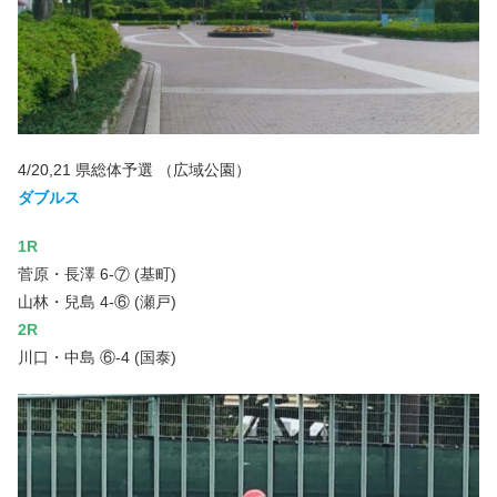
4/20,21 県総体予選 （広域公園）
ダブルス
1R
菅原・長澤 6-⑦ (基町)
山林・兒島 4-⑥ (瀬戸)
2R
川口・中島 ⑥-4 (国泰)