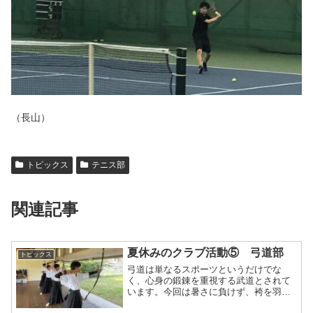
（長山）
トピックス
テニス部
関連記事
夏休みのクラブ活動⑤ 弓道部
トピックス
弓道は単なるスポーツというだけでな
く、心身の鍛錬を重視する武道とされて
います。今回は暑さに負けず、袴を羽織
り練習に励んでいる弓道部を紹介しま