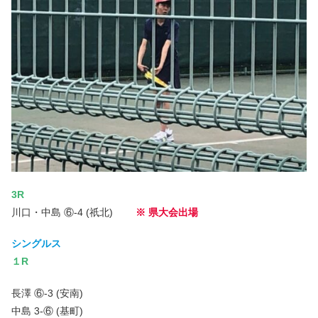
3R
川口・中島 ⑥-4 (祇北)
※ 県大会出場
シングルス
１R
長澤 ⑥-3 (安南)
中島 3-⑥ (基町)