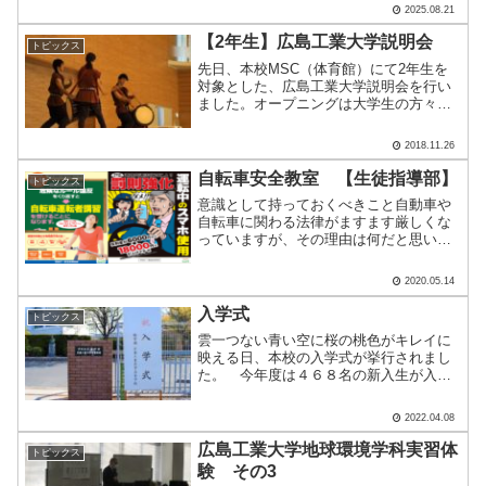
す。弓を弾く姿はカッコいい！弓を射っ
2025.08.21
たあとの「残心」も大切な１つです。合
間の笑顔も最高ですね。道場に.....
【2年生】広島工業大学説明会
トピックス
先日、本校MSC（体育館）にて2年生を
対象とした、広島工業大学説明会を行い
ました。オープニングは大学生の方々の
和太鼓の演奏で、華々しく始まりまし
た！最初に、全体での説明をしていただ
2018.11.26
きました。大学の方のお話の中で、大学
で取り組んでいる教育の内.....
自転車安全教室 【生徒指導部】
トピックス
意識として持っておくべきこと自動車や
自転車に関わる法律がますます厳しくな
っていますが、その理由は何だと思いま
すか？事故が増えたから？違反者が増え
たから？では、なぜルールを守らない人
2020.05.14
が増えたのだろうか？ルールを守らなか
った人が口にするのはそも.....
入学式
トピックス
雲一つない青い空に桜の桃色がキレイに
映える日、本校の入学式が挙行されまし
た。 今年度は４６８名の新入生が入学
しました。 入学式の後は、各ク
ラスでHRが行われました。こちらのクラ
2022.04.08
スは持参した提出書類の確認中。 こち
らは新設されたK-ST.....
広島工業大学地球環境学科実習体
トピックス
験 その3