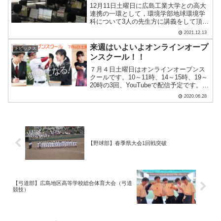
12月11日土曜日に広島工業大学との高大
連携の一環として，環境学部地球環境学
科について3人の先生方に講義をして頂き
ました。今回は，最後の講義の様子をお
2021.12.13
届けします。テーマ③ 防災・減災の役割
を担う緑に関する調査実習(岡先生)最後
来週はいよいよオンラインオープ
トピックス
に，環境共生分.....
ンスクール！！
７月４日土曜日はオンラインオープンス
クールです。10～11時、14～15時、19～
20時の3回、YouTubeで配信予定です。配
信直前まで下記リンクにて受け付けをし
2020.06.28
ております！この配信を見て、ぜひ学校
にも足を運んでください！（出原）
【野球部】春季県大会1回戦突破
【弓道部】広島地区高等学校総合体育大会（弓道
競技）