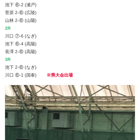
池下 ⑥-2 (瀬戸)
菅原 2-⑥ (広陵)
山林 2-⑥ (山陽)
2R
川口 ⑦-6 (なぎ)
池下 ⑥-4 (高陽)
長澤 2-⑥ (高陽)
3R
池下 2-⑥ (なぎ)
川口 ⑥-1 (国泰)
※県大会出場