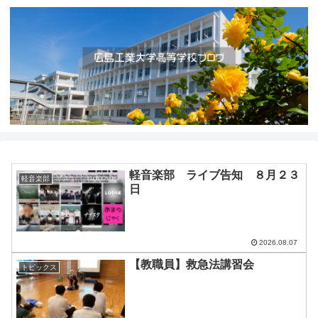
軽音楽部 ライブ告知 ８月２３
軽音楽部
日
2026.08.07
【教職員】救急法講習会
トピックス