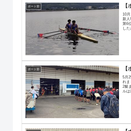
【
ボート部
10
新人
第6
した
の練習
【
ボート部
5月
れま
2艇
ルは
り・・