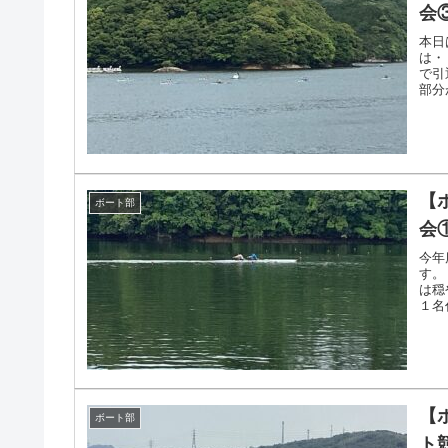
会
本日
は・
で引
部分
たが、
【
ボート部
会
今年
す。
は穏
１名
す。 
【
ボート部
ト