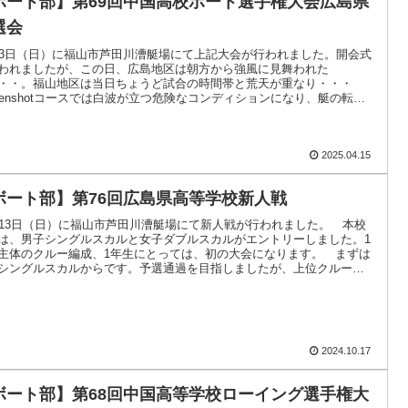
ボート部】第69回中国高校ボート選手権大会広島県
選会
13日（日）に福山市芦田川漕艇場にて上記大会が行われました。開会式
われましたが、この日、広島地区は朝方から強風に見舞われた
・・。福山地区は当日ちょうど試合の時間帯と荒天が重なり・・・
reenshotコースでは白波が立つ危険なコンディションになり、艇の転覆
起こ.....
2025.04.15
ボート部】第76回広島県高等学校新人戦
月13日（日）に福山市芦田川漕艇場にて新人戦が行われました。 本校
は、男子シングルスカルと女子ダブルスカルがエントリーしました。1
主体のクルー編成、1年生にとっては、初の大会になります。 まずは
シングルスカルからです。予選通過を目指しましたが、上位クルーの
ド.....
2024.10.17
ボート部】第68回中国高等学校ローイング選手権大