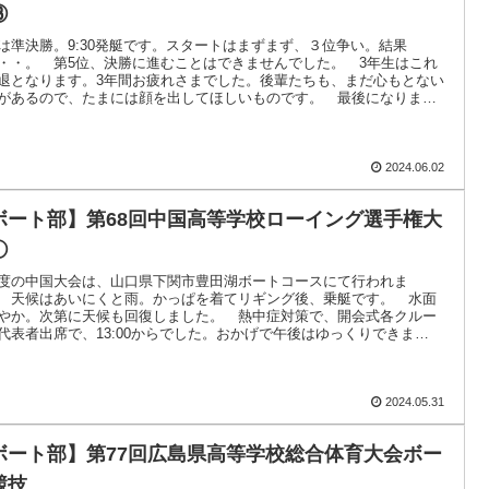
③
は準決勝。9:30発艇です。スタートはまずまず、３位争い。結果
・・。 第5位、決勝に進むことはできませんでした。 3年生はこれ
退となります。3年間お疲れさまでした。後輩たちも、まだ心もとない
があるので、たまには顔を出してほしいものです。 最後になりまし
3年間.....
2024.06.02
ボート部】第68回中国高等学校ローイング選手権大
①
度の中国大会は、山口県下関市豊田湖ボートコースにて行われま
 天候はあいにくと雨。かっぱを着てリギング後、乗艇です。 水面
やか。次第に天候も回復しました。 熱中症対策で、開会式各クルー
代表者出席で、13:00からでした。おかげで午後はゆっくりできま
明日は、10.....
2024.05.31
ボート部】第77回広島県高等学校総合体育大会ボー
競技