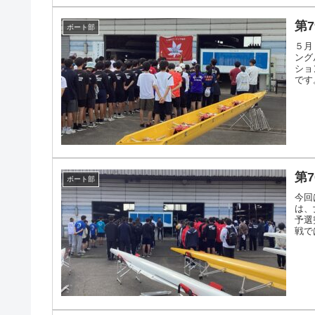
第
ボート部
５月
ング
ショ
です
ィショ
第
ボート部
今回
は、
予選
戦で
ション