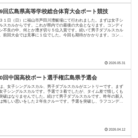
79回広島県高等学校総合体育大会ボート競技
３１日（日）に福山市芦田川漕艇場にて行われました。まずは女子シ
ルスカルからです。これが県内での最後の大会となります。コンディ
ン不良の中、何とか漕ぎ切り５位入賞です。続いて男子ダブルスカル
。前回大会では見事に１位でした。今回も期待がかかります。コンデ
ン不良の中.....
2026.05.31
70回中国高校ボート選手権広島県予選会
は、女子シングルスカル、男子ダブルスカルがエントリーです。まず
女子シングルスカルです。予選で３着でしたが、タイム差で惜しくも
突破はなりませんでした。続けて男子ダブルスカルです。昨年の新人
は悔しい思いをした２年生クルーです。予選を突破し、ラフコンディ
の中、激し.....
2026.04.12