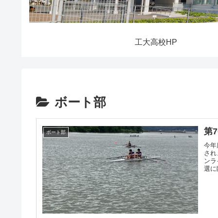
工大高校HP
ボート部
第
ボート部
今年
され
ンラ
選に
以上が