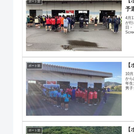
【
ボート部
予
4月
が行
日・
Sc
も数件
【
ボート部
10
から
年生
男子
スピー
【
ボート部