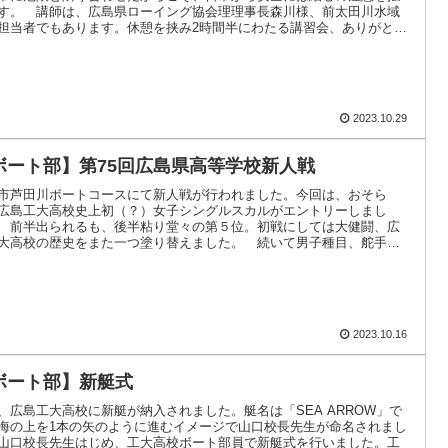
す。 講師は、広島県ローイング協会理理事長森川様、前太田川水域
担当者でもあります。休憩を挟み2時間半にわたる講習会、ありがとう
ました。.....
2023.10.29
ボート部】第75回広島県高等学校新人戦
市芦田川ボートコースにて新人戦が行われました。今回は、おそら
広島工大高校史上初（？）女子シングルスカルがエントリーしまし
 前半出られるも、後半粘り堂々の第５位。初戦にしては大健闘、広
大高校の歴史をまた一つ塗り替えました。 続いて男子種目、舵手付
ォドルプルとダブ.....
2023.10.16
ボート部】新艇式
、広島工大高校に新艇が納入されました。艇名は「SEA ARROW」で
海の上を1本の矢のように進むイメージで山口校長先生が命名されまし
山口校長先生はじめ、工大高校ボート部員で新艇式を行いました。工