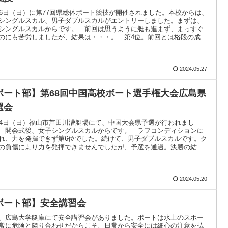
26日（日）に第77回県総体ボート競技が開催されました。本校からは、
シングルスカル、男子ダブルスカルがエントリーしました。まずは、
シングルスカルからです。 前回は思うように艇も進まず、まっすぐ
のにも苦労しましたが、結果は・・・。 第4位。前回とは格段の成長
が.....
2024.05.27
ボート部】第68回中国高校ボート選手権大会広島県
選会
14日（日）福山市芦田川漕艇場にて、中国大会県予選が行われまし
 開会式後、女子シングルスカルからです。 ラフコンディションに
れ、力を発揮できず第6位でした。続けて、男子ダブルスカルです。ク
の負傷により力を発揮できませんでしたが、予選を通過。決勝の結果
・。 第.....
2024.05.20
ボート部】安全講習会
、広島大学艇庫にて安全講習会がありました。ボートは水上のスポー
常に危険と隣り合わせだからこそ、日常から安全には細心の注意を払