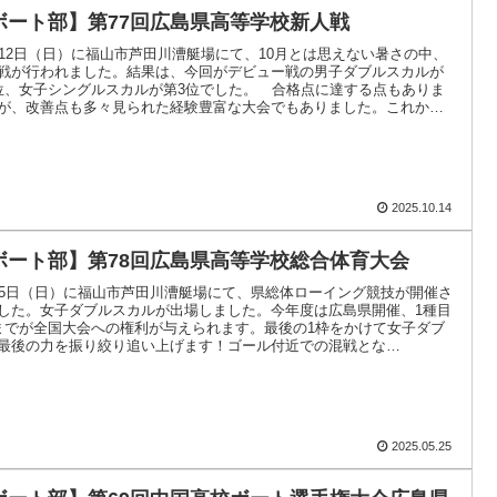
ボート部】第77回広島県高等学校新人戦
月12日（日）に福山市芦田川漕艇場にて、10月とは思えない暑さの中、
戦が行われました。結果は、今回がデビュー戦の男子ダブルスカルが
位、女子シングルスカルが第3位でした。 合格点に達する点もありま
が、改善点も多々見られた経験豊富な大会でもありました。これから
に.....
2025.10.14
ボート部】第78回広島県高等学校総合体育大会
25日（日）に福山市芦田川漕艇場にて、県総体ローイング競技が開催さ
した。女子ダブルスカルが出場しました。今年度は広島県開催、1種目
までが全国大会への権利が与えられます。最後の1枠をかけて女子ダブ
最後の力を振り絞り追い上げます！ゴール付近での混戦とな
・。結果は.....
2025.05.25