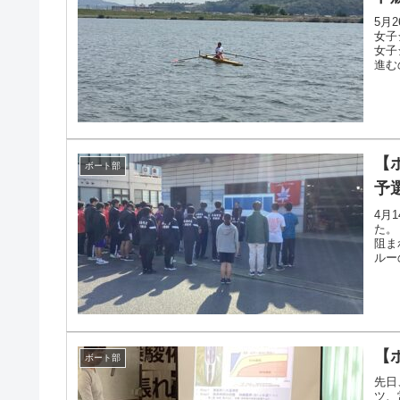
5月
女子
女子
進む
がうか
【
ボート部
予
4月
た。
阻ま
ルー
は・・
【
ボート部
先日
ツ、