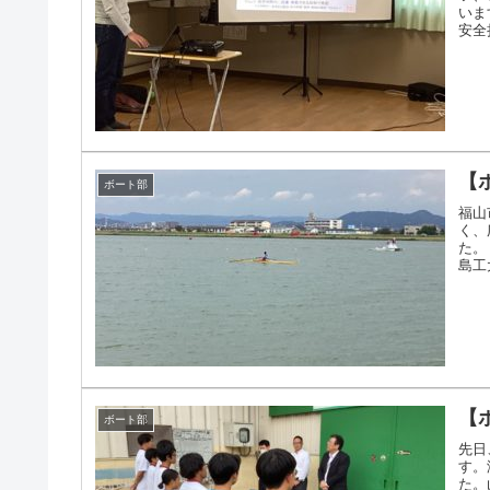
いま
安全
ござい
【
ボート部
福山
く、
た。
島工
きク
【
ボート部
先日
す。
た。