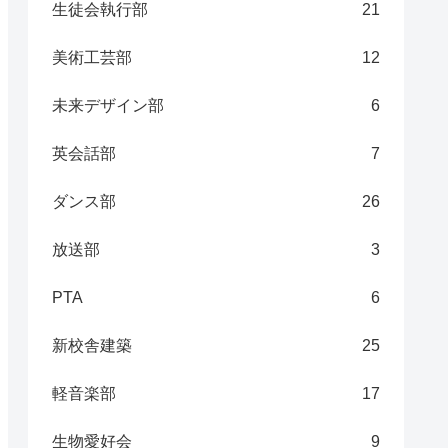
生徒会執行部
21
美術工芸部
12
未来デザイン部
6
英会話部
7
ダンス部
26
放送部
3
PTA
6
新校舎建築
25
軽音楽部
17
生物愛好会
9