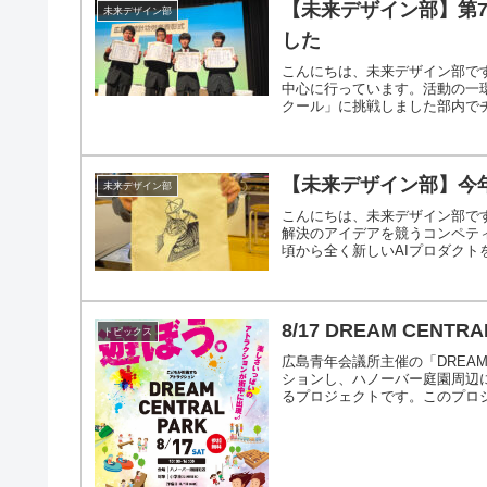
【未来デザイン部】第
未来デザイン部
した
こんにちは、未来デザイン部で
中心に行っています。活動の一環
クール」に挑戦しました部内でチー
【未来デザイン部】今
未来デザイン部
こんにちは、未来デザイン部です
解決のアイデアを競うコンペテ
頃から全く新しいAIプロダクトを
8/17 DREAM CEN
トピックス
広島青年会議所主催の「DREAM
ションし、ハノーバー庭園周辺
るプロジェクトです。このプロジェ