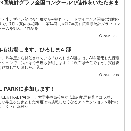
73回統計グラフ全国コンクールで佳作をいただきま
す未来デザイン部は今年度からAI制作・データサイエンス関連の活動を
で、7月～夏休み期間に「第74回（令和7年度）広島県統計グラフコン
ムを組み、4作品を.....
2025.12.01
年も出場します、ひろしまAI部
。昨年度から開催されている「ひろしまAI部」は、AIを活用した課題
ィションで、我々は今年度も参戦します！！現在は予選ですが、実は夏
作成していました。我.....
2025.12.19
TRAL PARKに参加します！
 CENTRAL PARK」。大学生や高校生が広島の地元企業とコラボレー
に小学生を対象とした何度でも挑戦したくなるアトラクションを制作す
クトに本校か.....