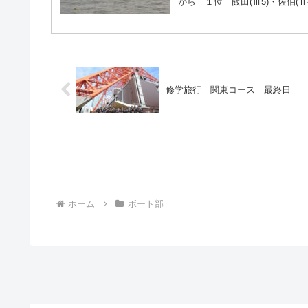
から １位 飯田(Ⅲ5)・佐伯(Ⅱ4
修学旅行 関東コース 最終日
ホーム
ボート部