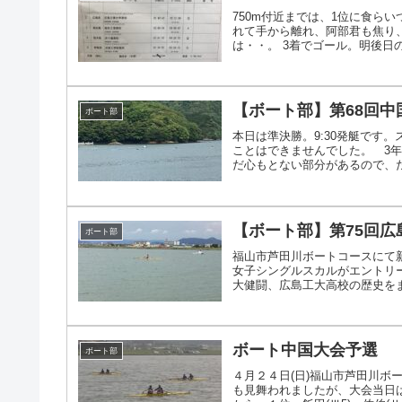
750m付近までは、1位に食ら
れて手から離れ、阿部君も焦り
は・・。 3着でゴール。明後日の
【ボート部】第68回
ボート部
本日は準決勝。9:30発艇です
ことはできませんでした。 3
だ心もとない部分があるので、たま
【ボート部】第75回
ボート部
福山市芦田川ボートコースにて
女子シングルスカルがエントリ
大健闘、広島工大高校の歴史をまた
ボート中国大会予選
ボート部
４月２４日(日)福山市芦田川
も見舞われましたが、大会当日