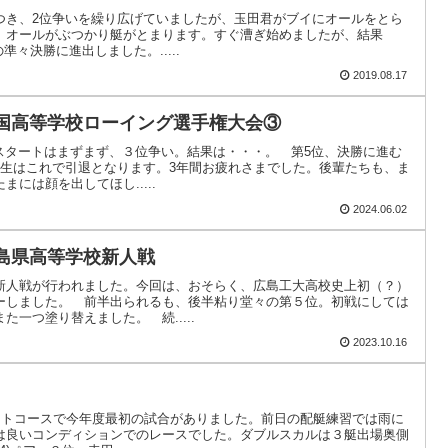
いつき、2位争いを繰り広げていましたが、玉田君がブイにオールをとら
、オールがぶつかり艇がとまります。すぐ漕ぎ始めましたが、結果
準々決勝に進出しました。.....
2019.08.17
中国高等学校ローイング選手権大会③
。スタートはまずまず、３位争い。結果は・・・。 第5位、決勝に進む
年生はこれで引退となります。3年間お疲れさまでした。後輩たちも、ま
には顔を出してほし.....
2024.06.02
広島県高等学校新人戦
新人戦が行われました。今回は、おそらく、広島工大高校史上初（？）
ーしました。 前半出られるも、後半粘り堂々の第５位。初戦にしては
一つ塗り替えました。 続.....
2023.10.16
ボートコースで今年度最初の試合がありました。前日の配艇練習では雨に
は良いコンディションでのレースでした。ダブルスカルは３艇出場奥側