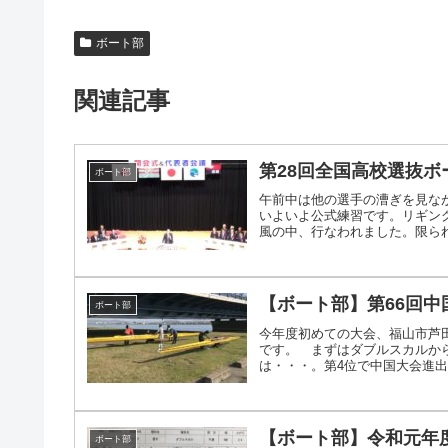
ボート部
関連記事
第28回全国高校選抜ボ
ボート部
午前中は他の選手の漕ぎを見な
いよいよ公式練習です。リギン
風の中、行なわれました。限られた
【ボート部】第66回
ボート部
今年度初めての大会、福山市芦
です。 まずはダブルスカルか
は・・・。第4位で中国大会進出で
【ボート部】令和元年
ボート部