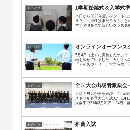
1学期始業式＆入学式
トピックス
本日から2023年度がスタート
う？」「担任は誰だろう？」と
すぐ名簿を見て新しいクラスを確認し
オンラインオープンス
トピックス
7月4日（土）に実施したオン
画を載せていました。みなさん
「アイスづくり」。大学時代、子ど
全国大会出場者激励会
トピックス
日頃の努力が実を結び、２つの
スドリル冬季大会平成31年1月
大会平成31年3月21日～24日 静
推薦入試
トピックス