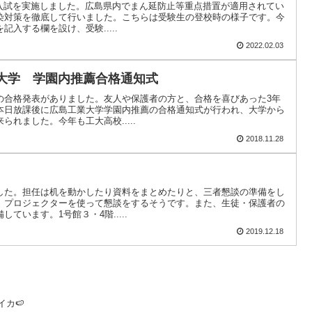
薦入試を実施しました。広島県内でまん延防止等重点措置が適用されてい
染対策を徹底して行いました。こちらは受験生の登校時の様子です。今
入する欄を設け、受験.....
2022.02.03
業大学 学園内推薦合格通知式
の合格発表がありました。友人や保護者の方と、合格を喜びあった3年
本日放課後に広島工業大学学園内推薦の合格通知式が行われ、大学から
れました。今年も工大高校.....
2018.11.28
した。担任は机を動かしたり資料をまとめたりと、三者懇談の準備をし
、プロジェクターを使って懇談をするそうです。また、生徒・保護者の
ています。1号館３・4階.....
2019.12.18
イカ🍉