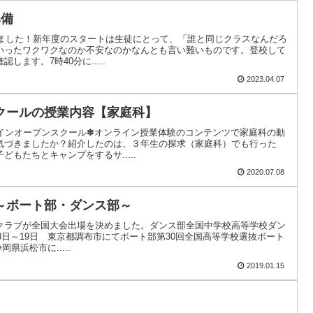
準備
しました！新年度のスタートは生徒にとって、「誰と同じクラスなんだろ
いったワクワクなのか不安なのかなんとも言い難いものです。登校して
ます。7時40分に.....
2023.04.07
クールの授業内容【家庭科】
ラインオープンスクール✽オンライン授業体験のコンテンツで家庭科の動
気づきましたか？紹介したのは、３年生の探求（家庭科）でも行った
もたちとキャンプをするサ.....
2020.07.08
～ボート部・ダンス部～
クラブが全国大会出場を決めました。ダンス部全国中学校高等学校ダン
18日～19日 東京都調布市にてボート部第30回全国高等学校選抜ボート
岡県浜松市に.....
2019.01.15