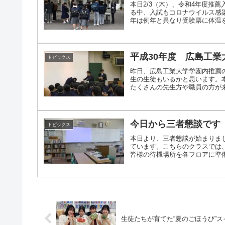
本日2/3（木）、令和4年度推
る中、入試もコロナウイルス感
年は例年と異なり受験票に体温を記
平成30年度 広島工
トピックス
昨日、広島工業大学学園内推薦
生の生徒もいるかと思います。
たくさんの先生方や職員の方が来ら
今日から三者懇談です
トピックス
本日より、三者懇談が始まりま
ています。こちらのクラスでは
皆様の待機場所を各フロアに準備し
生徒たちが育てた“夏のごほうび”ス