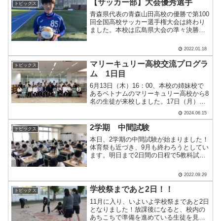
【サッカー部】大会優秀選手
トピックス
青森県代表の青森山田高校の優勝で第100
回全国高校サッカー選手権大会は終わり
ました。本校は広島県大会の準々決勝で
敗退しましたが、本校サッカー部２年
生 近藤 葵良(廿日市FC) が広島県大
2022.01.18
会の優秀選手に選ばれました。コメン
ト：「第100回大.....
マリーキュリー高校交流プログラ
トピックス
ム 1日目
6月13日（木）16：00、本校の姉妹校で
あるベトナムのマリーキュリー高校から8
名の生徒が来校しました。17日（月）ま
で滞在します。1日目は、歓迎セレモニー
2024.06.15
を行い、マリーキュリー高校の留学生に
よるダンス披露がありました。その後、
2学期 中間試験
トピックス
本校生徒のご.....
本日、2学期の中間試験が始まりました！
体育祭も近づき、9月も終わろうとしてい
ます。明日まで2日間の日程で5教科試験
が行われます。今日は、数学・理科・国
語の3教科でした。試験週間中、学校に残
2022.09.29
ってわからないところを先生に聞く姿
や、友人同士で教え.....
学校祭まであと2日！！
トピックス
11月に入り、いよいよ学校祭まであと2日
となりました！放課後になると、校内の
あちこちで準備を進めている生徒を見か