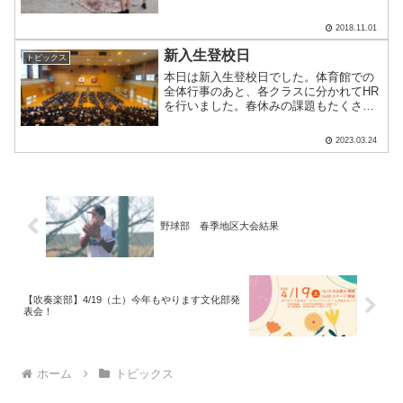
けます。看板や飾り付けるものを作成し
たりしています。家庭科室では、模擬店
2018.11.01
を出す生徒が試作を行っていました。う
まくできたようですね.....
新入生登校日
トピックス
本日は新入生登校日でした。体育館での
全体行事のあと、各クラスに分かれてHR
を行いました。春休みの課題もたくさん
出ました。４月から始まる高校生活に向
けて、良い準備をしていきましょう！そ
2023.03.24
して、素敵な高校生活のスタートダッシ
ュをしましょう！新入生.....
野球部 春季地区大会結果
【吹奏楽部】4/19（土）今年もやります文化部発
表会！
ホーム
トピックス