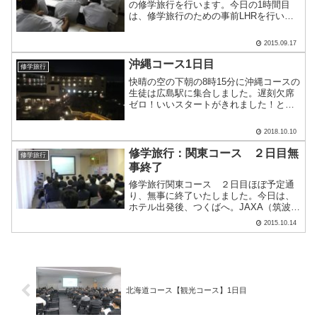
の修学旅行を行います。今日の1時間目
は、修学旅行のための事前LHRを行いま
した。沖縄コース、北海道コース、関東
コース、ベトナムコース、それぞれのコ
2015.09.17
ースに分かれて、行程を確認しあいまし
た。部屋割りの.....
沖縄コース1日目
修学旅行
快晴の空の下朝の8時15分に沖縄コースの
生徒は広島駅に集合しました。遅刻欠席
ゼロ！いいスタートがきれました！と思
ったのですが、広島空港到着後、飛行機
の到着が遅れ、20分遅くの離陸となりま
2018.10.10
した。それでも飛行機は無事に那覇空港
に到着。最初の目的.....
修学旅行：関東コース ２日目無
修学旅行
事終了
修学旅行関東コース ２日目ほぼ予定通
り、無事に終了いたしました。今日は、
ホテル出発後、つくばへ。JAXA（筑波宇
宙センター）をはじめとする研究施設を
2015.10.14
２コースに分かれて見学しました。宇宙
技術、防災、地質学など、さまざまな科
学技術分野の先端を感.....
北海道コース【観光コース】1日目