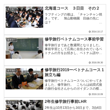
北海道コース ３日目 その２
修学旅行
ラフティングの後は、「チャンチャン焼
き」です。 旭山動物園 目線の先に
は？
生徒たちには久しぶりの動物園
でした。 ルネッサンス サッポロホテ
2014.10.17
ルにて 講師の方から指導を受けながら
テーブルマナーを学びました.....
修学旅行ベトナムコース事前学習
修学旅行
修学旅行まであと数週間となりました。
事前学習として広島に在住されているベ
トナムの方をお招きし、ベトナム語や訪
問するホーチミン市についてお話してい
ただきました。はじめは生徒たちも緊張
2016.09.30
していましたが、最後はたくさんの質問
が出るなど充実した１時間.....
修学旅行2019ーベトナムコース 1
修学旅行
旅立ち編
修学旅行ベトナムコースついにやってき
ました、修学旅行。 こちらは結団式後
の旅行会社さんからのガイダンスの模
様。旅行に使用するアイテムの最終確認
2019.10.09
をします。国外へ出るワクワクドキドキ
が止まりませんね。 出発式には校長先
2年生修学旅行事前LHR
修学旅行
生も駆けつけてくれました。.....
2年生は10月13日から16日まで、3泊4日