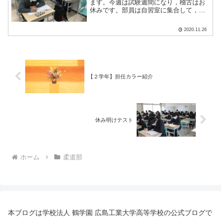
ます。今週は試験週間になり，稽古はお
休みです。部員は自習室に集合して，真
剣に試験勉強に取り組んでいます。試験
本番でもよい結果を期待しています！
2020.11.26
【２学年】担任カラー紹介
休み明けテスト
ホーム
柔道部
本ブログは学校法人 鶴学園 広島工業大学高等学校の公式ブログで