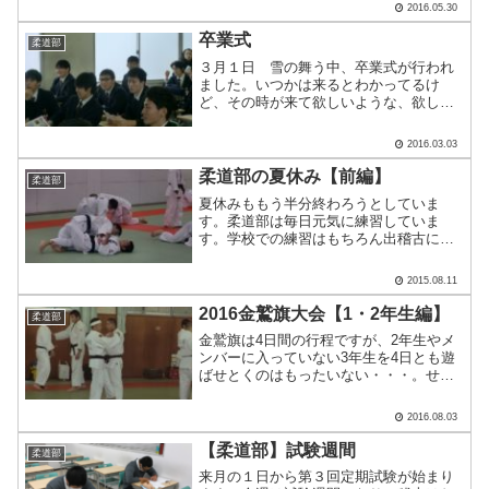
2016.05.30
は、補欠として代表選手が傷病により出
場できなくなった場合に、次の大会に出
卒業式
柔道部
場することができま.....
３月１日 雪の舞う中、卒業式が行われ
ました。いつかは来るとわかってるけ
ど、その時が来て欲しいような、欲しく
ないような・・・。毎年、そんな気分に
させる行事です。柔道部ブログではめっ
2016.03.03
たにない教室での光景・・・。特進Sク
ラスの中川君。入学した時も.....
柔道部の夏休み【前編】
柔道部
夏休みももう半分終わろうとしていま
す。柔道部は毎日元気に練習していま
す。学校での練習はもちろん出稽古に
も！！広島学院や広島大学に行って練習
しました！！広島学院はほぼ全員が中学
2015.08.11
生になってから柔道を始めたばかりです
が、厳しい練習に加え、しっかり.....
2016金鷲旗大会【1・2年生編】
柔道部
金鷲旗は4日間の行程ですが、2年生やメ
ンバーに入っていない3年生を4日とも遊
ばせとくのはもったいない・・・。せっ
かくだから、練習試合や稽古をしよ
う！！ってことで近くの大学で練習試
2016.08.03
合、中学校の柔道場を借りて稽古をしま
した。部員たちは「えー」と.....
【柔道部】試験週間
柔道部
来月の１日から第３回定期試験が始まり