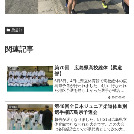
柔道部
関連記事
第70回 広島県高校総体【柔道
柔道部
部】
6月3日、4日に県立体育館で高校総体の広
島県予選が行われました。4月に行なわれ
た地区予選を勝ち上がった選手が試合を
します。【個人戦】男子 -60㎏級 ３
2017.06.06
位 沖田 魁斗女子 -52㎏級 ３位 峯
岡 千秋 -63㎏級 ３位 中越 晧子以
第48回全日本ジュニア柔道体重別
柔道部
上のよう.....
選手権広島県予選会
報告が遅くなりました。5月21日広島県立
体育館で行なわれた大会です。この大会
は各階級2位までが県代表として次の大会
に進むことができます。また3位の選手