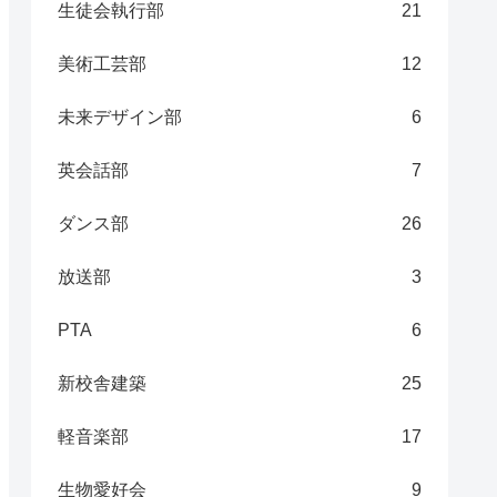
生徒会執行部
21
美術工芸部
12
未来デザイン部
6
英会話部
7
ダンス部
26
放送部
3
PTA
6
新校舎建築
25
軽音楽部
17
生物愛好会
9