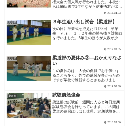
権大会の個人戦が行われました。本校か
らは66㎏級で1年生ながら信重悟君が出場
しました。結果は一回戦で敗退してしま
2017.04.03
いましたが、最後まで守ることなく果敢
に攻めていきました。全国大会なのでレ
３年生追い出し試合【柔道部】
柔道部
ベルの高い試合が.....
次の日に卒業式を控えた2月28日、卒業
生 ｖ.ｓ. １，２年生の勝ち抜き対抗戦
を行いました。3年生のほうが人数が少な
いので、特別ルールで引き分けは3年生の
勝ちとなります。始まる前は、余裕の表
2019.03.05
情の3年生。重量級のH岡君。パワーで圧
倒します。中.....
柔道部の夏休み③―おかえりなさ
柔道部
い
この夏休みは、大会の係員でお手伝いす
ることも多く、外での練習が多かったの
ですが学校で練習するときもありまし
た。長期休暇になると毎回必ず、OBの先
2017.08.30
輩が練習場に顔を出してくれます。学年
を超えて仲が良いので、卒業年度に関係
試験前勉強会
柔道部
なく誘い合わせて来てくれ.....
柔道部は試験前一週間に入ると毎日定期
試験勉強会を行なっています。この間は
柔道の練習はしばし休憩。定期試験を乗
り切って、欠点指導などがないようにし
て、長期休暇でまた一所懸命に稽古をし
2015.03.06
ます。また、この試験週間は怪我を治す