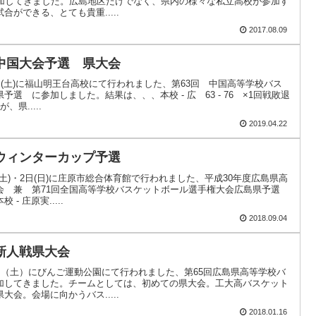
参加してきました。広島地区だけでなく、県内の様々な私立高校が参加す
ができる、とても貴重.....
2017.08.09
中国大会予選 県大会
日(土)に福山明王台高校にて行われました、第63回 中国高等学校バス
選 に参加しました。結果は、、、本校 - 広 63 - 76 ×1回戦敗退
県.....
2019.04.22
ウィンターカップ予選
土)・2日(日)に庄原市総合体育館で行われました、平成30年度広島県高
会 兼 第71回全国高等学校バスケットボール選手権大会広島県予選
 庄原実.....
2018.09.04
新人戦県大会
日（土）にびんご運動公園にて行われました、第65回広島県高等学校バ
加してきました。チームとしては、初めての県大会。工大高バスケット
会。会場に向かうバス.....
2018.01.16