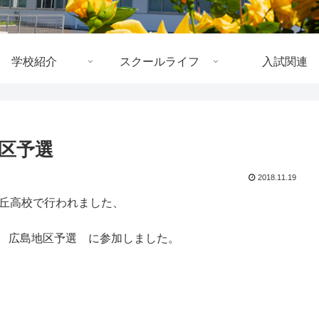
学校紹介
スクールライフ
入試関連
区予選
2018.11.19
が丘高校で行われました、
会 広島地区予選 に参加しました。