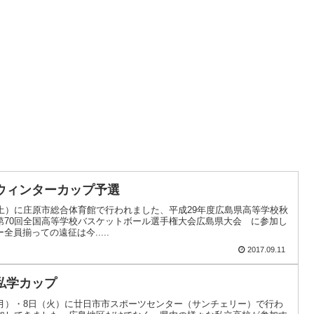
ウィンターカップ予選
土）に庄原市総合体育館で行われました、平成29年度広島県高等学校秋
第70回全国高等学校バスケットボール選手権大会広島県大会 に参加し
員揃っての遠征は今.....
2017.09.11
私学カップ
（月）・8日（火）に廿日市市スポーツセンター（サンチェリー）で行わ