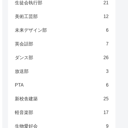
生徒会執行部
21
美術工芸部
12
未来デザイン部
6
英会話部
7
ダンス部
26
放送部
3
PTA
6
新校舎建築
25
軽音楽部
17
生物愛好会
9