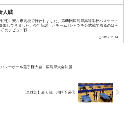
新人戦
2日(日)に安古市高校で行われました、第65回広島県高等学校バスケット
に参加してきました。今年新調したチームTシャツを公式戦で着るのは今
のデビュー戦.....
2017.11.14
校バレーボール選手権大会 広島県大会決勝
【卓球部】新人戦 地区予選①