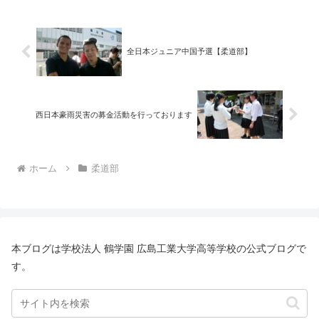
控えている.....
全日本ジュニア中国予選【柔道部】
西日本豪雨災害の募金活動を行っております
ホーム
柔道部
本ブログは学校法人 鶴学園 広島工業大学高等学校の公式ブログで
す。