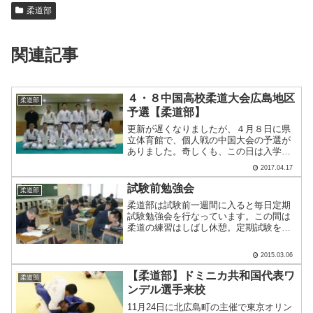
柔道部
関連記事
４・８中国高校柔道大会広島地区
柔道部
予選【柔道部】
更新が遅くなりましたが、４月８日に県
立体育館で、個人戦の中国大会の予選が
ありました。奇しくも、この日は入学式
と重なり、１年生は出場できませんでし
2017.04.17
たが２，３年生にとっては最後の公式戦
の幕開けとなる大事な大会です。なお、
試験前勉強会
柔道部
この大会で10位に入賞す.....
柔道部は試験前一週間に入ると毎日定期
試験勉強会を行なっています。この間は
柔道の練習はしばし休憩。定期試験を乗
り切って、欠点指導などがないようにし
て、長期休暇でまた一所懸命に稽古をし
2015.03.06
ます。また、この試験週間は怪我を治す
という期間でもあります。.....
【柔道部】ドミニカ共和国代表ワ
柔道部
ンデル選手来校
11月24日に北広島町の主催で東京オリン