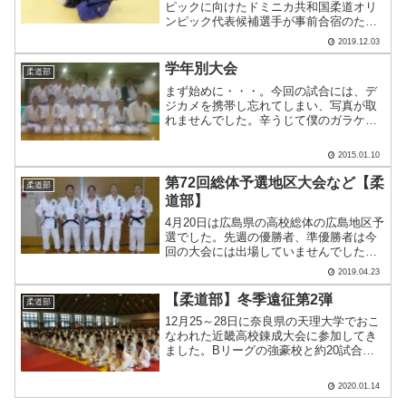
ピックに向けたドミニカ共和国柔道オリ
ンピック代表候補選手が事前合宿のため
本校に来校されました。今年はリオオリ
2019.12.03
ンピックに出場したワンデル選手が来校
され、国の代表選手としてとても優しく
学年別大会
柔道部
逞しい選手でした。言.....
まず始めに・・・。今回の試合には、デ
ジカメを携帯し忘れてしまい、写真が取
れませんでした。辛うじて僕のガラケー
で撮ったので写りが悪いですすいませ
ん。さてさて、試合の結果ですが団体の
2015.01.10
部広島地区 第２位２年生の部中森
俊 作 君 第２位 黒瀬 .....
第72回総体予選地区大会など【柔
柔道部
道部】
4月20日は広島県の高校総体の広島地区予
選でした。先週の優勝者、準優勝者は今
回の大会には出場していませんでした
が、今週もがんばりました。60㎏級～81
2019.04.23
㎏級まで、5人入賞です。この勢いで県大
会も頑張りましょう。大会の後は、その
【柔道部】冬季遠征第2弾
柔道部
場で合同練習。今.....
12月25～28日に奈良県の天理大学でおこ
なわれた近畿高校錬成大会に参加してき
ました。Bリーグの強豪校と約20試合お
こない、たくさんの試合経験を積むこと
ができました。今回の目標は「全員で100
2020.01.14
勝！」でした。1か月後に全国大会予選を