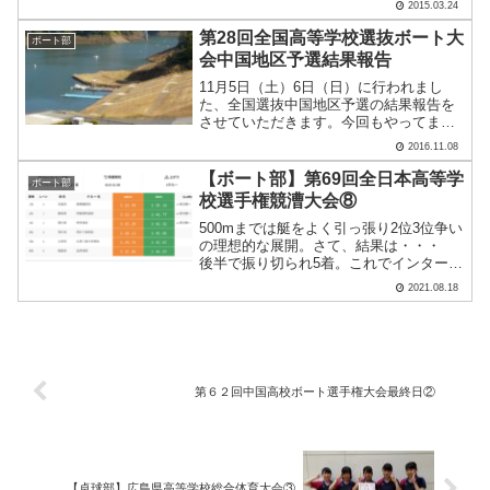
2015.03.24
て安全を祈念します。
第28回全国高等学校選抜ボート大
ボート部
会中国地区予選結果報告
11月5日（土）6日（日）に行われまし
た、全国選抜中国地区予選の結果報告を
させていただきます。今回もやってまい
りました、島根県さくらおろち湖ボート
2016.11.08
コース。シングルスカル（佐伯真博君、2
年生）のみのエントリーです。各県1位ク
【ボート部】第69回全日本高等学
ボート部
ルーが集い、全国大.....
校選手権競漕大会⑧
500mまでは艇をよく引っ張り2位3位争い
の理想的な展開。さて、結果は・・・
後半で振り切られ5着。これでインターハ
イ終了となります。3年生森永君「悔いな
2021.08.18
し」、2年生前川君「悔しいッス」、比良
君「レベルの違いがわかりました」。
この良い経験.....
第６２回中国高校ボート選手権大会最終日②
【卓球部】広島県高等学校総合体育大会③