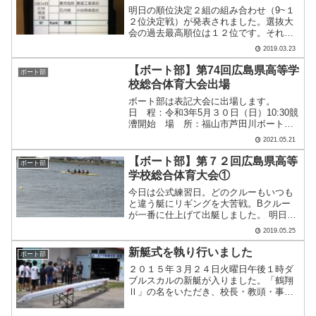
明日の順位決定２組の組み合わせ（9~１
２位決定戦）が発表されました。選抜大
会の過去最高順位は１２位です。それを
上回る順位をとるべく、今は休養あるの
2019.03.23
みです。（川島）
【ボート部】第74回広島県高等学
ボート部
校総合体育大会出場
ボート部は表記大会に出場します。
日 程：令和3年5月３０日（日）10:30競
漕開始 場 所：福山市芦田川ボートコ
ース 出場人数：８名 練習の成果が
2021.05.21
出るように全力を尽くしますので、応援
よろしくお願いします。（川島）
【ボート部】第７２回広島県高等
ボート部
学校総合体育大会①
今日は公式練習日。どのクルーもいつも
と違う艇にリギングを大苦戦。Bクルー
が一番に仕上げて出艇しました。 明日に
備えて今日はしっかり休みます。（川
2019.05.25
島）
新艇式を執り行いました
ボート部
２０１５年３月２４日火曜日午後１時ダ
ブルスカルの新艇が入りました。「鶴翔
Ⅱ」の名をいただき、校長・教頭・事務
長各先生臨席のもと、新艇式を行いまし
た。引き続き初漕ぎです。お神酒をかけ