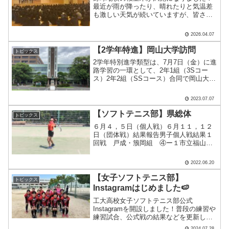
最近が雨が降ったり、晴れたりと気温差
も激しい天気が続いていますが、皆さん
体調崩されていませんでしょうか？本日4
月7日（火）本校では令和8年度の始業式
2026.04.07
が行われました。朝から新年度のクラス
発表が掲示にて行われ.....
【2学年特進】岡山大学訪問
トピックス
2学年特別進学類型は、7月7日（金）に進
路学習の一環として、2年1組（3Sコー
ス）2年2組（SSコース）合同で岡山大学
を訪問しました。普段の授業日より少し
早めの8時に学校集合し、バスに揺られる
2023.07.07
こと約2時間30分。岡山大学に到着です！
曇天では.....
【ソフトテニス部】県総体
トピックス
６月４，５日（個人戦）６月１１，１２
日（団体戦）結果報告男子個人戦結果１
回戦 戸成・籏岡組 ④ー１市立福山高
校 高橋・上圡井組④ー３呉宮原
高校 奥 ・福山組 ④ー１西条
2022.06.20
農業高校 郷原・山形組 ④ー１
国際学院高校２回戦 戸成.....
【女子ソフトテニス部】
トピックス
Instagramはじめました🍉
工大高校女子ソフトテニス部公式
Instagramを開設しました！普段の練習や
練習試合、公式戦の結果などを更新して
いきます！みなさん、フォローよろしく
2024.07.28