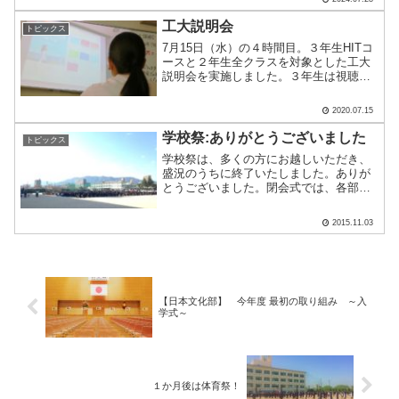
お願いします☺︎
工大説明会
トピックス
7月15日（水）の４時間目。３年生HITコ
ースと２年生全クラスを対象とした工大
説明会を実施しました。３年生は視聴覚
室、２年生は各クラスで説明を聞きまし
た。興味があることはメモをしながら聞
2020.07.15
きましたね！工大説明会後に２年生が書
いた感想をいつくか.....
学校祭:ありがとうございました
トピックス
学校祭は、多くの方にお越しいただき、
盛況のうちに終了いたしました。ありが
とうございました。閉会式では、各部門
ごとに、最優秀賞と優秀賞の表彰があり
ました。明日は学校はお休みです。しっ
2015.11.03
かり休んで、あさってからの授業に備え
ましょう！(吉井)
【日本文化部】 今年度 最初の取り組み ～入
学式～
１か月後は体育祭！