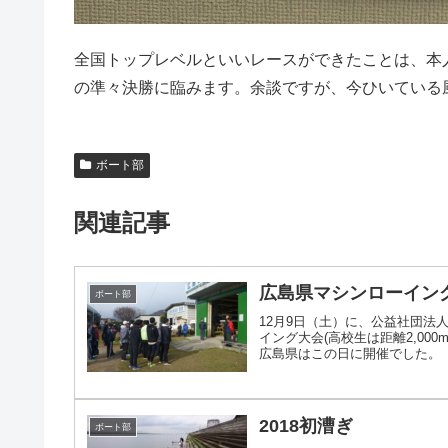
全国トップレベルといいレースができたことは、本人
の準々決勝に臨みます。余談ですが、今ひいている
ボート部
関連記事
広島県マシンローイン
ボート部
12月9日（土）に、公益社団
イング大会(高校生は距離2,0
広島県はこの日に開催でした。 マ
2018初漕ぎ
ボート部