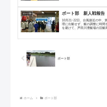
ボート部 新人戦報告
ボート部
10月21･22日、台風接近の
理に出艇せず、艇の調整に時間
を避けて、芦田川漕艇場の旧艇庫で
ボート部
ホーム
ボート部