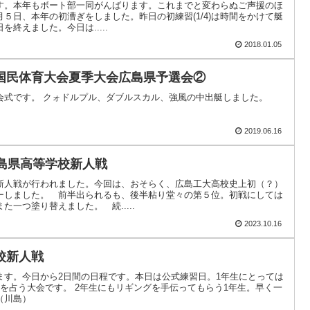
す。本年もボート部一同がんばります。これまでと変わらぬご声援のほ
５日、本年の初漕ぎをしました。昨日の初練習(1/4)は時間をかけて艇
終えました。今日は.....
2018.01.05
国民体育大会夏季大会広島県予選会②
会式です。 クォドルプル、ダブルスカル、強風の中出艇しました。
2019.06.16
広島県高等学校新人戦
新人戦が行われました。今回は、おそらく、広島工大高校史上初（？）
ーしました。 前半出られるも、後半粘り堂々の第５位。初戦にしては
一つ塗り替えました。 続.....
2023.10.16
校新人戦
ます。今日から2日間の日程です。本日は公式練習日。1年生にとっては
を占う大会です。 2年生にもリギングを手伝ってもらう1年生。早く一
（川島）