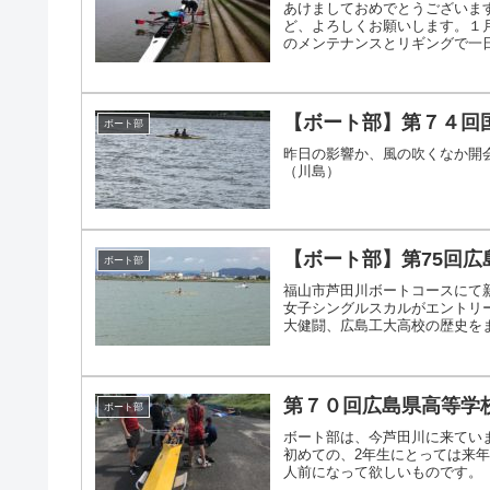
あけましておめでとうございま
ど、よろしくお願いします。１月
のメンテナンスとリギングで一日を
【ボート部】第７４回
ボート部
昨日の影響か、風の吹くなか開
（川島）
【ボート部】第75回
ボート部
福山市芦田川ボートコースにて
女子シングルスカルがエントリ
大健闘、広島工大高校の歴史をまた
第７０回広島県高等学
ボート部
ボート部は、今芦田川に来てい
初めての、2年生にとっては来年
人前になって欲しいものです。