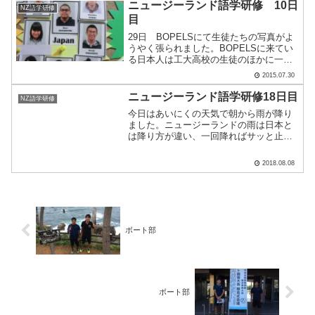
お店はニュージーランドでフィッシュ＆
ニュージーランド語学研修 10日
NZ語学研修
チップスのおいしいお.....
目
29日 BOPELSにて生徒たちの写真がよ
うやく張られました。BOPELSに来てい
る日本人は工大高校の生徒のほかに一人
だけいます。そのことも仲良くトランプ
2015.07.30
をして過ごす様子も見られました。今日
は午後がフリータイムだったことと、僕
ニュージーランド語学研修18日目
NZ語学研修
も午前中の授業.....
今日はあいにくの天気で朝から雨が降り
ました。ニュージーランドの雨は日本と
は降り方が違い、一回降ればサッと止む
らしいのですが今日は一日中雨でした。
午前中はいつも通り授業を行い午後から
2018.08.08
市内探検！……の予定でしたが、雨のた
め明日に変更となりました.....
ボート部
ボート部