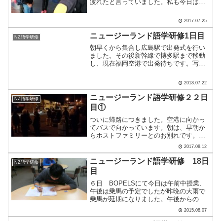
疲れたと言っていました。私も今日は授
業に参加していたので、撮影はしていま
せん。写真はまた後日にしましょう。午
2017.07.25
後からは、グループにわかれて街の探検
です。英語で課題が出て.....
ニュージーランド語学研修1日目
NZ語学研修
朝早くから集合し広島駅で出発式を行い
ました。その後新幹線で博多駅まで移動
し、現在福岡空港で出発待ちです。写真
などは後日アップします。いよいよ国外
へ！行ってきます！(八百野)
2018.07.22
ニュージーランド語学研修２２日
NZ語学研修
目①
ついに帰路につきました。空港に向かっ
てバスで向かっています。朝は、早朝か
らホストファミリーとのお別れです。日
程の事情から、６時半の出発となりまし
2017.08.12
た。まだ暗い中、ホストファミリーから
見送られました。みんな無事に帰路につ
ニュージーランド語学研修 18日
NZ語学研修
くことができました日本に.....
目
６日 BOPELSにて今日は午前中授業、
午後は乗馬の予定でしたが昨晩の大雨で
乗馬が延期になりました。午後からの乗
馬がなくなったので、みんなでフィッシ
2015.08.07
ュ＆チップスのお店に行きました。この