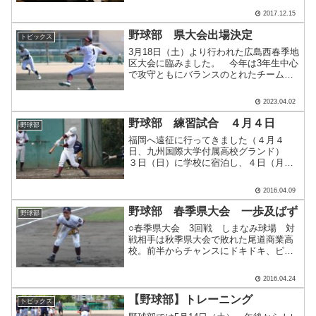
た。①復習「野球と栄養の関係」②復習
2017.12.15
「栄養フルコース型の食事」③野球選手
のからだ作.....
野球部 県大会出場決定
トピックス
3月18日（土）より行われた広島西春季地
区大会に臨みました。 今年は3年生中心
で攻守ともにバランスのとれたチームで
す。★3月19日（日） 工大高 11-1 美
鈴が丘高校★3月25日（土） 工大高 4-
2023.04.02
7 井口高校★4月1日（土） 工大高
1.....
野球部 練習試合 ４月４日
野球部
福岡へ遠征に行ってきました（４月４
日、九州国際大学付属高校グランド）
３日（日）に学校に宿泊し、４日（月）
朝出発しました。相手は甲子園出場７回
を誇る九州国際大学付属高校です。朝方
2016.04.09
までの大雨で試合の中止も心配されまし
たが、相手校の必死のグラン.....
野球部 春季県大会 一歩及ばず
野球部
○春季県大会 3回戦 しまなみ球場 対
戦相手は秋季県大会で敗れた尾道商業高
校。前半からチャンスにドキドキ、ピン
チにハラハラの連続でした。昨秋に比べ
打線もつながり得点を重ねましたが、あ
2016.04.24
と一歩及びませんでした。 ★工大高
校 ７－９ 尾道商業高校.....
【野球部】トレーニング
トピックス