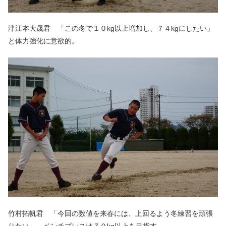
津江本大晟君 「この冬で１０kg以上増加し、７４kgにしたい」
と体力強化に意欲的。
竹村拓帆君 「今回の数値を来春には、上回るよう冬練習を頑張
りたい」 ベンチプレスは７０kg以上を目指す。