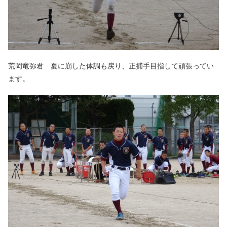
荒岡竜弥君 夏に崩した体調も戻り、正捕手目指して頑張ってい
ます。