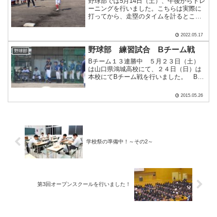
野球部では5月14日（土）、午後からトレ
ーニングを行いました。こちらは実際に
打ってから、走塁のタイムを計るとこ
ろ。捉え方を確認しています。止めたボ
ールでも難しいものです。真剣にも見え
2022.05.17
るし、楽しそうにも見えますね。 この
日はストレッチング、ア.....
野球部 練習試合 Bチーム戦
野球部
Bチーム１３連勝中 ５月２３日（土）
は山口県鴻城高校にて、２４日（日）は
本校にてBチーム戦を行いました。 Bチ
ーム戦は①夏後のチーム作り②１年生の
実践経験の場③Aチームで貢献できるた
2015.05.26
めの実践の場、です。どの試合でも意味
がありますね。 Bチー.....
学校祭の準備中！～その2～
第3回オープンスクールを行いました！