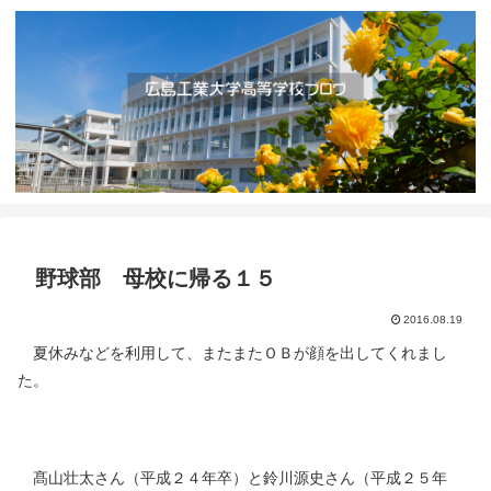
野球部 母校に帰る１５
2016.08.19
夏休みなどを利用して、またまたＯＢが顔を出してくれまし
た。
髙山壮太さん（平成２４年卒）と鈴川源史さん（平成２５年