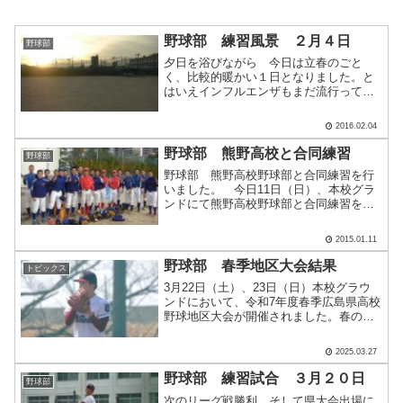
野球部 練習風景 ２月４日
野球部
夕日を浴びながら 今日は立春のごと
く、比較的暖かい１日となりました。と
はいえインフルエンザもまだ流行ってお
り、体調管理が難しい日が続きます。
数名の欠席者がいますが元気よく練習を
2016.02.04
行いました。 アップ、ティー、ロング
ティー、ウェイトトレーニン.....
野球部 熊野高校と合同練習
野球部
野球部 熊野高校野球部と合同練習を行
いました。 今日11日（日）、本校グラ
ンドにて熊野高校野球部と合同練習を行
いました。毎年オフシーズンに行ってい
ますが、熊野高校さんは元気一杯。動き
2015.01.11
も機敏で刺激を受けることばかりで
す。 練習の様子を紹介しま.....
野球部 春季地区大会結果
トピックス
3月22日（土）、23日（日）本校グラウ
ンドにおいて、令和7年度春季広島県高校
野球地区大会が開催されました。春の陽
気な日差しを浴びながら、2試合に臨みま
した。★3月22日（土） 工大高校 １０
2025.03.27
－１ 基町高校★3月23日（日） 工大高
校 ７－.....
野球部 練習試合 ３月２０日
野球部
次のリーグ戦勝利、そして県大会出場に