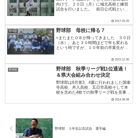
向けて、２０日（月）に城北高校と練習
試合を行いました。 前日公式戦という
こともあり、少しメンバーを入れ替えて
臨みました。調子の出ている選手もいれ
2017.03.20
ば、コンディションが悪かったりと色々
です。少しでもいい状態で.....
野球部 母校に帰る７
野球部
○またまたＯＢが帰ってきました ３０日
（水）。あと３０時間ほどで年も変わる
という時ですが、１０年前の卒業生がグ
ランドに集結しました。岡田達也さん
（平１８年卒）が結婚されるということ
2015.12.30
で、ビデオレターの話が舞い込みまし
た。まずはおめでとうござい.....
野球部 秋季リーグ戦1位通過！
野球部
＆県大会組み合わせ決定
野球部は8月第3、4週に行われました国泰
寺高校、舟入高校、五日市高校そして本
校を含めた4校での秋季リーグ戦を見事1
位通過し、県大会出場を決めました。多
2014.09.08
くのご声援誠にありがとうございまし
た。 また、秋季県大会の組み合わせ
抽選会も終わり、いよ.....
野球部 ３年生記念試合 選手編