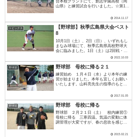
合本校グランドにて、創志学園高校（岡
山県）と練習試合を行いました。☆第1試
合 工大高 １－３ 創志学園高校☆第2
試合 工大高 １５－１ 創志学園高校
2014.11.17
【野球部】秋季広島県大会ベスト
トピックス
8
10月1日（土）、2日（日）、いずれもし
まなみ球場にて、秋季広島県高校野球大
会に臨みました。1日（土）は2回戦・広
島工業高校に10-4、2日（日）は準々決
2022.10.03
勝・広島商業高校に2-9となり、ベスト8
に終わりました。広島工業高校戦では、4
野球部 母校に帰る２１
野球部
回に勝ち.....
練習始め １月４日（水）より本年の練
習が始まりました。本年も宜しくお願い
いたします。山科亮先生の指導のもと素
振りを続ける山科聖君。期待の長距離
砲。ランニング ３００ｍを５２秒以内
2017.01.05
で走り切る。これを合計８本。冬恒例の
３００ｍトラックを使ったラ.....
野球部 母校に帰る
野球部
野球部 ２月２１日（土） 校内練習①
母校に帰る 三寒四温。気温の変動に体
調管理が大変ですが、春の息吹を感じる
今日この頃。日差しも春のそれに近くな
ってきたようです。 今日、４年前の卒
2015.02.21
業生（ＯＢ）が本校を訪ねてくれまし