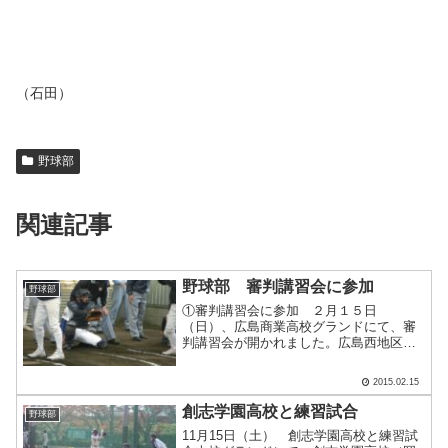
（石田）
野球部
関連記事
野球部 審判講習会に参加
野球部
①審判講習会に参加 ２月１５日
（日）、広島商業高校グランドにて、審
判講習会が開かれました。広島西地区か
ら１８校が参加（投手と捕手のみ）しま
した。 この講習の目的は、 ①シーズ
2015.02.15
ンに向け、審判方が投手のストライク
（ボール）判定の実践感覚を養う。.....
創志学園高校と練習試合
野球部
11月15日（土） 創志学園高校と練習試