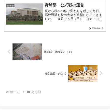
た。こうして成長して顔を出.....
野球部 公式戦の運営
野球部
夏から秋への移り変わりを感じる毎日。
高校野球も秋の大会が終盤になってきま
した。 ９月２５日（日）、コカ・コー
ラウェスト野球場で行われた秋季県大会
３回戦に、本校の生徒が運営で３２名が
2016.09.26
参加しました。大会は多くの方のサポー
トにより行われています。.....
野球部 夏の歴史（１）
修学旅行へ向けて
ホーム
野球部