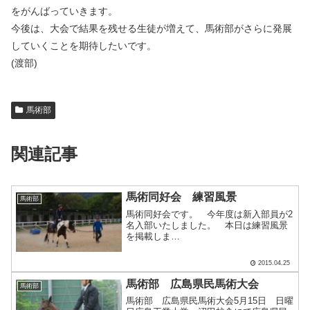
をがんばっていきます。
今後は、大会で結果を残せる生徒が増えて、馬術部がさらに発展
していくことを期待したいです。
(渡部)
馬術部
関連記事
馬術同好会 練習風景
馬術部
馬術同好会です。 今年度は新入部員が2
名入部いたしました。 本日は練習風景
を掲載しま
す。
4月24日の練習の様子で
2015.04.25
す。
馬術部 広島県民馬術大会
馬術部
2－7.....
馬術部 広島県民馬術大会5月15日 日曜