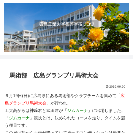
馬術部 広島グランプリ馬術大会
2016.06.20
６月19日(日)に広島県にある馬術部やクラブチームを集めて「
広
島グランプリ馬術大会
」が行われ、
工大高からは神﨑君と武田君が「
ジムカーナ
」に出場しました。
「
ジムカーナ
」競技とは、決められたコースを走り、タイムを競
う種目です。
この日は朝から大雨が降っていて地面のコンディションは最悪な