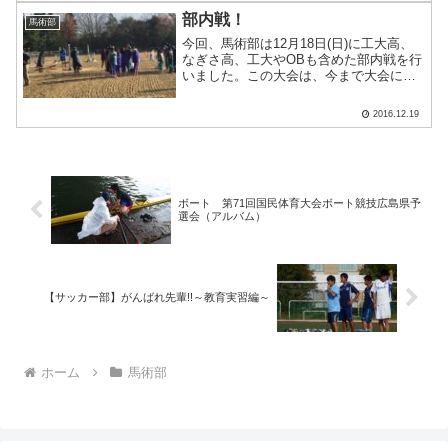
なので、練習する前は必ず.....
部内戦！
馬術部
今回、馬術部は12月18日(日)に工大高、
なぎさ高、工大やOBも含めた部内戦を行
いました。この大会は、今まで大会に出
られていなかった生徒にも経験を積んで
もらうために、２年生の神﨑君や武田君
2016.12.19
だけではなく、１年生の大下君、隅君、
上神君、吉川君も.....
ボート 第71回国民体育大会ボート競技広島県予
選会（アルバム）
【サッカー部】がんばれ先輩!!～教育実習編～
ホーム
馬術部