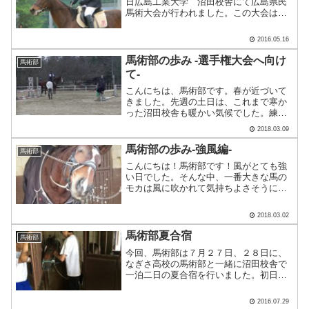
日広島工業大学 沼田校舎にて広島県民
馬術大会が行われました。この大会は、
広島県馬術連盟主催の県大会です。高校
生だけでなく、一般の方や大学生も参加
2016.05.16
し、競技力と年代がとても幅広い大会で
す。今回は、12種目.....
馬術部の歩み -選手権大会へ向け
馬術部
て-
こんにちは、馬術部です。春が近づいて
きました。先週の土日は、これまで寒か
った沼田校舎も暖かい気候でした。練習
では選手権大会に向けて障害飛越の練習
2018.03.09
をしています。まだまだ障害前で止まら
れたりしますが、最終的には１ｍの高さ
馬術部の歩み-強風編-
馬術部
を飛越することが出来まし.....
こんにちは！馬術部です！風がとても強
い日でした。そんな中、一番大きな馬の
モカは風に吹かれて気持ちよさそうに。
かわいかったなぁ…しかし、花粉が激し
く飛散し、部長は泣いていました。厩舎
2018.03.02
内でビスコの手入れ（避難）をする部
長。そして、沼田校舎馬場に.....
馬術部夏合宿
馬術部
今回、馬術部は７月２７日、２８日に、
なぎさ高校の馬術部と一緒に沼田校舎で
一泊二日の夏合宿を行いました。初日の
午前中は、宿舎に荷物を置いてから馬舎
の掃除を行いました。基本的に生き物を
2016.07.29
扱うスポーツなので大切なのは馬です。