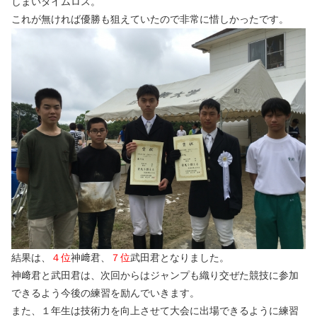
しまいタイムロス。
これが無ければ優勝も狙えていたので非常に惜しかったです。
結果は、
４位
神﨑君、
７位
武田君となりました。
神﨑君と武田君は、次回からはジャンプも織り交ぜた競技に参加
できるよう今後の練習を励んでいきます。
また、１年生は技術力を向上させて大会に出場できるように練習