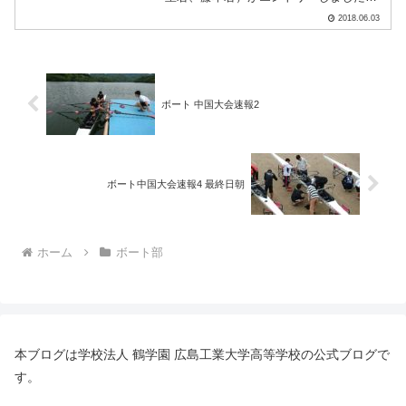
結果は・・・。 あと少しのところで力及
2018.06.03
ばず、3着で準決勝進出はなりませんでし
た。 初日の結果、本校からは、シングル
スカル、ダブルスカ.....
ボート 中国大会速報2
ボート中国大会速報4 最終日朝
ホーム
ボート部
本ブログは学校法人 鶴学園 広島工業大学高等学校の公式ブログで
す。