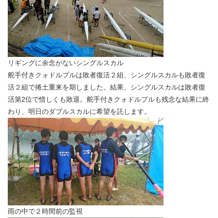
リギングに余念がないシングルスカル
舵手付きクォドルプルは敗者復活２組、シングルスカルも敗者復
活２組で捲土重来を期しました。結果、シングルスカルは敗者復
活第2位で惜しくも敗退。舵手付きクォドルプルも残念な結果に終
わり、明日のダブルスカルに希望を託します。
雨の中で２時間前の監視