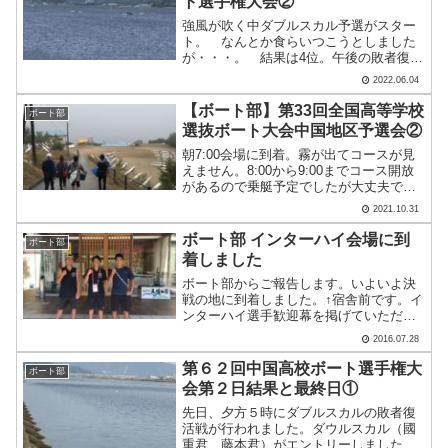
ト選手権大会②
強風が吹く中ダブルスカル予選がスター
ト。 なんとか食らいつこうとしました
が・・・。 結果は4位。午後の敗者復活
戦へ。続いて舵手付きクォドルプルで
2022.06.04
す。 焦るばかりで艇は進まず、辛うじ
て2着で明日の準決勝へ。（川島）
【ボート部】第33回全国高等学校
ボート部
選抜ボート大会中国地区予選会②
朝7:00会場に到着。霧が出てコースが見
えません。8:00から9:00までコース開放
があるので乗艇予定でしたが大丈夫でし
ょうか。とりあえず、皆元気であること
2021.10.31
を報告です。（川島）
ボート部 インターハイ会場に到
ボート部
着しました
ボート部からご報告します。いよいよ決
戦の地に到着しました。↑宿舎前です。イ
ンターハイ選手歓迎幕を掲げていただい
ています。ここは島根県仁多郡奥出雲町
2016.07.28
亀嵩にある「玉峰山荘」。島根といえば
玉造温泉が有名ですが、ここ亀嵩温泉は
第６２回中国高校ボート選手権大
ボート部
「美肌の湯」として山陰.....
会第２日結果と最終日①
先日、夕方５時にダブルスカルの敗者復
活戦が行われました。ダウルスカル（國
重君、藤本君）がエントリーしました。