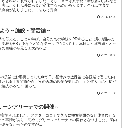
ンがきれいに改装されました。そして来年は共学化・新校舎の完成など
。実は、それ以外にもまだ変化するものがあります。それは学食で
会がありました。こちらは定食.....
2016.12.05
しよう～施設・部活編～
字で伝える」ことを学び、自分たちの学校をPRすることに取り組みま
に学校をPRするならどんなテーマでもOKです。本日は～施設編～と～
目線から見る工大高をご.....
2021.08.03
典の授業にお邪魔しました✽毎日、昼休みや放課後に各授業で習った内
徒たち✽１週間前から「次の古典の授業が楽しみ！」と何人もの生徒が
技かるた！ 習った.....
2021.01.30
リーンアリーナでの開催～
育祭が実施されました。アフターコロナで久々に観客制限のない体育祭とな
々の事情があり、初めてグリーンアリーナでの開催となりました。屋内
かなかったのですが.....