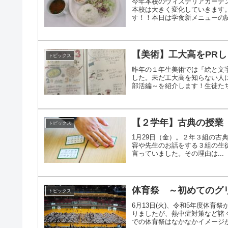
今年本校のウィステリアガーデ
本校は大きく変化していきます
す！！本日は学食新メニューの試食
【美術】工大高をPR
トピックス
昨年の１年生美術では「絵と文
した。未だ工大高を知らない人
部活編～を紹介します！生徒たちの
【２学年】古典の授業
トピックス
1月29日（金）。２年３組の古
容や先生のお話をする３組の生
言っていました。その理由は... 競
体育祭 ～初めてのグ
トピックス
6月13日(火)、令和5年度体
りましたが、熱中症対策など諸
での体育祭はなかなかイメージが湧