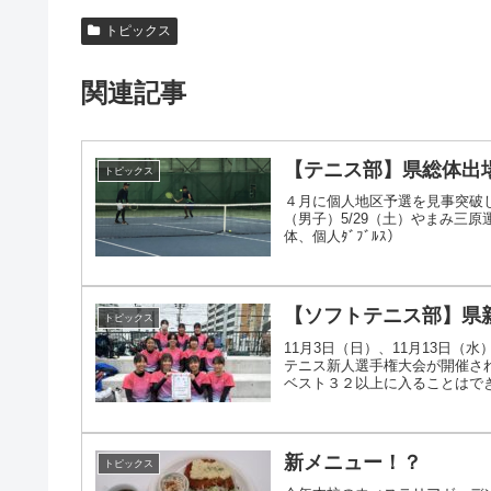
トピックス
関連記事
【テニス部】県総体出
トピックス
４月に個人地区予選を見事突破
（男子）5/29（土）や
体、個人ﾀﾞﾌﾞﾙｽ） （女子）
【ソフトテニス部】県
トピックス
11月3日（日）、11月13日（
テニス新人選手権大会が開催さ
ベスト３２以上に入ることはできま
新メニュー！？
トピックス