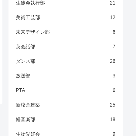
生徒会執行部
21
美術工芸部
12
未来デザイン部
6
英会話部
7
ダンス部
26
放送部
3
PTA
6
新校舎建築
25
軽音楽部
18
生物愛好会
9