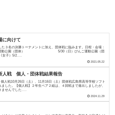
場に向けて
した３名の決勝トーナメントに加え、団体戦に臨みます。日程・会場：
まみ三原運動公園（団体） 5/30（日）びんご運動公園（団
5/2.....
2021.05.22
新人戦 個人・団体戦結果報告
水）個人戦10月26日（土）、11月16日（土）団体戦広島県高等学校ソフト
れました。【個人戦】２年生ペア２組は、４回戦まで進出しましたが、
せんでした.....
2024.11.29