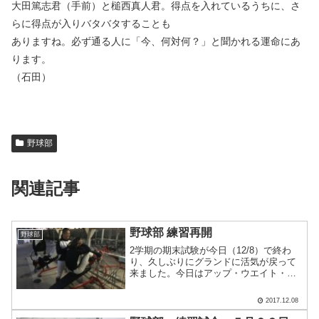
大田篤志君（手前）と槌西真人君。得点を入れているうちに、さ
らに得点が入りバタバタすることも
ありますね。必ず通る人に「今、何対何？」と聞かれる運命にあ
ります。
（石田）
野球部
関連記事
野球部 練習再開
野球部
2学期の期末試験が今日（12/8）で終わ
り、久しぶりにグランドに活気が戻って
来ました。今日はアップ・ウエイト・ロ
ングティー・連続ティーで、動ける身
体・振れる身体に戻すことをテーマに練
2017.12.08
習しました。奥はロングティー、手前は
連続ティーです。1番手.....