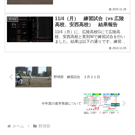
了となります。実践を通じて、チームと
して、個人として課題を認識し冬練習の
2015.11.29
目標を設定します。 肌寒い天候のも
と、Ａチームの最終戦として.....
11/4（月） 練習試合（vs 広陵
野球部
高校、安西高校） 結果報告
11/4（月）に、広陵高校Gにて広陵高
校、安西高校と変則Wで練習試合を行い
ました。結果は以下の通りです。練習試
合 ●工大高 0 - 7 広陵○（8回コールド）
2013.11.05
練習試合 ○安西 8 - 4 工大高●
野球部 練習試合 ３月２１日
今年度の進学実績について
ホーム
野球部