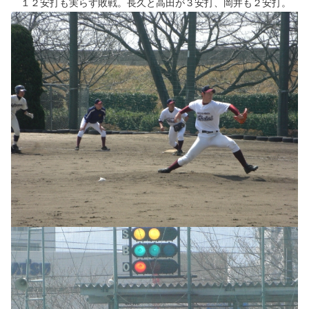
１２安打も実らず敗戦。長久と高田が３安打、岡井も２安打。