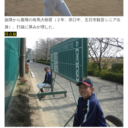
故障から復帰の有馬大樹君（２年、井口中、五日市観音シニア出
身）。打線に厚みが増した。
得点板