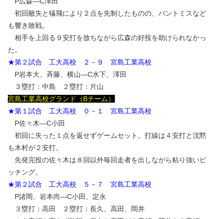
P広森―C澤田
初回敵失と犠飛により２点を先制したものの、バントミスなど
も響き敗戦。
相手を上回る９安打を放ちながら広森の好投を助けられなかっ
た。
★第２試合 工大高校 ２－９ 宮島工業高校
P岩本大、斉藤、横山―C水下、澤田
３塁打：中島 ２塁打：片山
宮島工業高校グランド（Bチーム）
★第１試合 工大高校 ０－１ 宮島工業高校
P佐々木―C小田
初回に失った１点を返せずゲームセット。打線は４安打と沈黙
も木村が２安打。
先発完投の佐々木は８回以外毎回走者を出しながら粘り強いピ
ッチング。
★第２試合 工大高校 ５－７ 宮島工業高校
P諸岡、岩本尚―C小田、定永
３塁打：高田 ２塁打：長久、高田、岡井