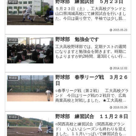
野球部 練習試合 ５月２３日
野球部
５月２３日（土）、工大高校グランドと
山口県鴻城高校にて練習試合を行いまし
た。今日は曇り空で、半袖では少し肌寒
く感じました。○練習試合（工大高グラン
ド） 工大高 １－０ 防府高校 P植
2015.05.23
中、広森―C高橋 工大高 １９－０
熊野・並木学院高校 P.....
野球部 勉強会です
野球部
工大高校野球部では、定期テストの週間
になりますと勉強会を開きます。時期に
もよりますが約2時間、週3回くらい行い
ます。 できるだけの結果を出すのは
野球も勉強も一緒ですね。 部員が１・２
2014.12.02
年生で76名ですので2つの教室を使用。
まず登場は2年生.....
野球部 春季リーグ戦 ３月２６
野球部
日
○春季リーグ戦（第２戦） 工大高校グラ
ンド 今日はリーグ戦の２戦目で、広島
商業高校と対戦しました。★工大高校
１－５ 広島商業高校 P広森、横山―C
2016.03.26
澤田 ２塁打：斉藤、広森 ０－１で
迎えた４回、２死満塁から広森が押し出
野球部 練習試合 １１月２８日
野球部
しを選び同点とする。.....
○関西高校と練習試合（関西高校グラン
ド） いよいよシーズンも終わりを迎え
ました。１１月いっぱいで練習試合も終