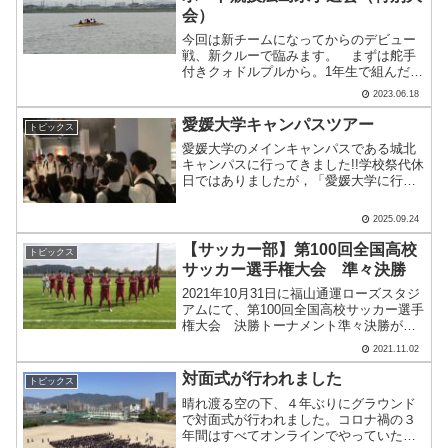
会）
今回は新チームになってからのデビュー
戦、新クルーで臨みます。 まずは舵手
付きクォドルプルから。1年生で組んだク
ルー、デビュー戦です。今回は工大高校
2023.06.18
史上初（❓）女子のエントリーです。とは
言え、まだ女子部員は1名、混成クルーオ
愛媛大学キャンパスツアー
トピックス
ープン参加です（順.....
愛媛大学のメインキャンパスである城北
キャンパスに行ってきました!!学校祭代休
日ではありましたが，「愛媛大学に行っ
てみたい!!」という意欲ある生徒34名
で，訪問させて頂きました。最初はキャ
2025.09.24
ンパス内にあるミュージアム見学です。
こちらには，愛媛大.....
【サッカー部】第100回全国高校
トピックス
サッカー選手権大会 準々決勝
2021年10月31日に福山通運ローズスタジ
アムにて、第100回全国高校サッカー選手
権大会 決勝トーナメント準々決勝が行
われました。選手権大会では５年ぶりの
2021.11.02
準々決勝に挑みました。沼田高校との対
戦でした。前半に２失点を喫し、追いか
対面式が行われました
トピックス
ける展開に。.....
晴れ渡る空の下、４年ぶりにグラウンド
で対面式が行われました。コロナ禍の３
年間はすべてオンラインでやっていたの