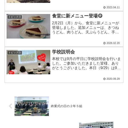
で、このように全校生徒がグラウンドに
一同に会する様子を見ると、少しずつ元
2023.04.11
の生活を取り戻しているように感じま
す。ここ数年はこのように全.....
食堂に新メニュー登場😋
トピックス
2月2日（月）から、食堂に新メニューが
登場しました。追加メニューは、きつね
うどん、肉うどん、天ぷらうどん、手作
りわかめむすび、週替わりデザートで
す。うどん3種類に関しては、工大うどん
2026.02.20
（きつね、肉、ちくわ天がトッピング）
がありましたが、それぞ.....
学校説明会
トピックス
本校では9月の平日に学校説明会を行いま
した。ご参加いただきました皆様、あり
がとうございました。本日（9/29）は9月
最後の学校説明会の日✽皆様に本校の魅
力が少しでも伝わっていると幸いです。
2020.09.29
今回の説明会で様々な中学生さんとの出
会いがありました.....
終業式の日の２年５組