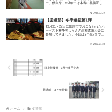
ー、僕自身この3年生は本当に礼儀正しく
て、朗らかで、一所懸命で、もう、だい
っすきな学年だったので、本当に残念で
2015.02.24
す。午前は練習に参加し、午後からパー
ティーでした。たく.....
【柔道部】冬季遠征第1弾
柔道部
12月21・22日に姫路市でおこなわれたハ
ーベスト杯争奪しらさぎ高校柔道大会に
参加してきました。今回は2年生7名での
参加で、朝から夕方までほとんど休憩な
く試合が展開されました。新人戦が終わ
2020.01.10
ってからの自分たちの成長を確認できる
良い機会となり、.....
陸上競技部 3月行事予定表
野球部 ３ヶ年皆勤
ホーム
柔道部