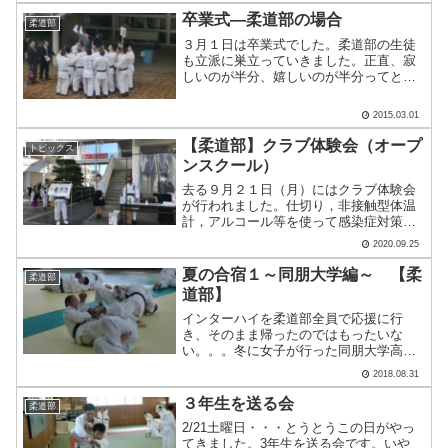
ました。＜1.5㎞コース 高校生以上一般
卒業式―柔道部の場合
柔道部
男子・女子＞.....
３月１日は卒業式でした。柔道部の生徒
も立派に巣立っていきました。正直、寂
しいのが半分、嬉しいのが半分ってとこ
ろですね。でも少しでも卒業生の記念に
なるようにと、楽しく卒業してもらいた
2015.03.01
いと思って、今年度の柔道部は胴上げし
ました。もう、胴上げして.....
【柔道部】クラブ体験会（オープ
トピックス
ンスクール）
去る９月２１日（月）にはクラブ体験会
が行われました。仕切り，非接触型体温
計，アルコール等を使って感染症対策を
しています。１０人の中学生，保護者の
2020.09.25
皆さんに参加頂きました。まずはウォー
ミングアップから。本日は３年生も協力
夏の合宿１～同朋大学編～ 【柔
柔道部
してくれました。実際に組.....
道部】
インターハイを柔道部全員で応援に行
き、そのまま帰ったのではもったいな
い。。。冬に女子が行った同朋大学高校
の練習は良かったらしい。ならば、せっ
2018.08.31
かくならお邪魔して練習して帰ろう！！
ってことで、同朋大学高校にて合宿しま
３年生を送る会
柔道部
した。レベルが近い生徒が多か.....
2/21土曜日・・・とうとうこの日がやっ
てきました。3年生を送る会です。いや