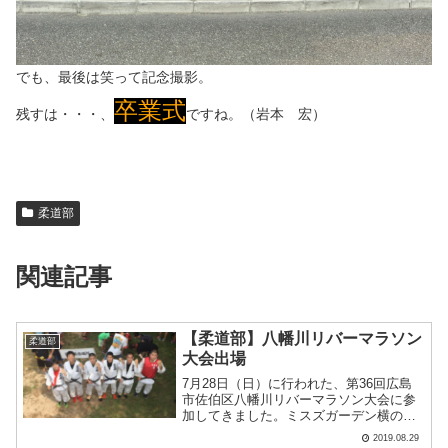
でも、最後は笑って記念撮影。
卒業式
残すは・・・、
ですね。（岩本 宏）
柔道部
関連記事
【柔道部】八幡川リバーマラソン
柔道部
大会出場
7月28日（日）に行われた、第36回広島
市佐伯区八幡川リバーマラソン大会に参
加してきました。ミスズガーデン横の八
幡川河川敷で行われ、参加者は小学生か
2019.08.29
ら大人まで200人を超え大いに盛り上がり