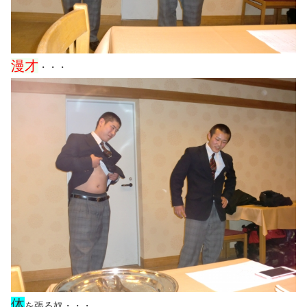
漫才
・・・
体
を張る奴・・・