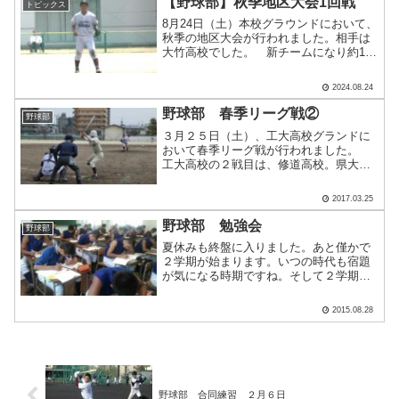
【野球部】秋季地区大会1回戦
トピックス
8月24日（土）本校グラウンドにおいて、
秋季の地区大会が行われました。相手は
大竹高校でした。 新チームになり約1か
月。練習と遠征試合を重ね臨みました
が、チームができたばかりで序盤は硬さ
2024.08.24
が見られました。 チームとしてブレな
く攻めていきましたが.....
野球部 春季リーグ戦②
野球部
３月２５日（土）、工大高校グランドに
おいて春季リーグ戦が行われました。
工大高校の２戦目は、修道高校。県大会
出場のためには、負けられない一戦とな
りました。序盤から得点を重ね、有利に
2017.03.25
試合を運びました。特進Ｓクラスでは成
績上位の溝上優斗。守備で.....
野球部 勉強会
野球部
夏休みも終盤に入りました。あと僅かで
２学期が始まります。いつの時代も宿題
が気になる時期ですね。そして２学期に
入るとすぐスタディサポートや夏休み明
けテストが待ち構えています。野球より
2015.08.28
手ごわい相手かも？ ここ数日は午前中
勉強、午後練習という日程.....
野球部 合同練習 ２月６日