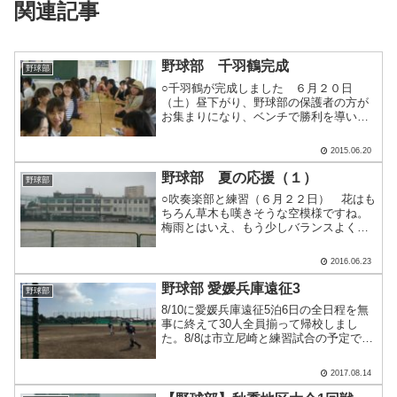
関連記事
野球部 千羽鶴完成
野球部
○千羽鶴が完成しました ６月２０日
（土）昼下がり、野球部の保護者の方が
お集まりになり、ベンチで勝利を導いて
くれる千羽鶴を作成していただきまし
た。 各選手が折った鶴をひとまとめに
2015.06.20
しました。簡単なようで難儀な作業で
す。２時間強もかけて仕上げてい.....
野球部 夏の応援（１）
野球部
○吹奏楽部と練習（６月２２日） 花はも
ちろん草木も嘆きそうな空模様ですね。
梅雨とはいえ、もう少しバランスよく晴
れ間もほしいところです。 今日は野球
部の２・３年生はオフ。しかし吹奏楽部
2016.06.23
との応援練習も始めていく必要があり、
太鼓担当の梅野君と大橋.....
野球部 愛媛兵庫遠征3
野球部
8/10に愛媛兵庫遠征5泊6日の全日程を無
事に終えて30人全員揃って帰校しまし
た。8/8は市立尼崎と練習試合の予定でし
たがゲリラ豪雨に見舞われ練習試合はで
きませんでした。8/9は兵庫県大会決勝が
2017.08.14
行われた明石球場でこの夏兵庫県大会決
勝にて惜し.....