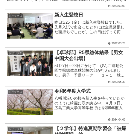
島地区予選 4月16日～17日 男子団体1日目.....
2023.03.03
新入生登校日
トピックス
昨日3/25（金）は新入生登校日でした。
先月入試で出会ったときには全員緊張し
た面持ちでしたが、この日は打って変わ
って表情も晴れやかで学校中に活気が戻
ってきました。名前順に振り分けられた
2022.03.26
仮クラスにて提出物を回収したり、春休
み課題を受け取ったり.....
【卓球部】R5県総体結果【男女
トピックス
中国大会出場】
5月27日～28日にかけて、びんご運動公
園で県総体卓球競技の部が行われまし
た。男子 予選リーグ ３－１ 城
北 、０－３ 呉青山 【２位】 ５
2023.05.30
～８位決定トーナメント ３－１ 基
町 、３－２ 福山誠之館 【第5位入
令和6年度入学式
トピックス
賞】中国大会出場権獲得女.....
八幡川沿いの桜も新入生を待っていたか
のように綺麗に咲き誇る中、４月８日、
広島工業大学高等学校では令和6年度入学
式を執り行いました。本年度は333名の１
年生を迎えました。我々教員そして在校
2024.04.09
生一同、皆さんにお会いできる日を楽し
みにしていました。.....
【２学年】特進夏期学習会「被爆
トピックス