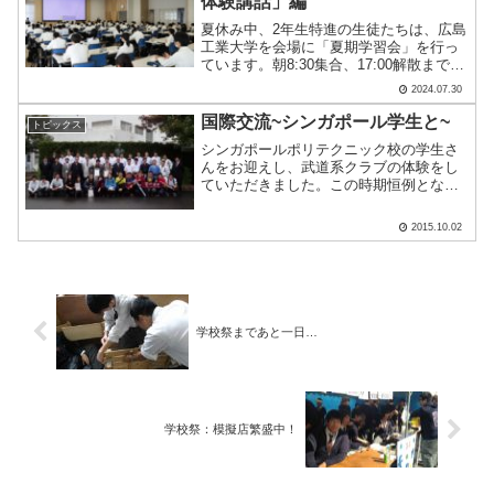
体験講話」編
夏休み中、2年生特進の生徒たちは、広島
工業大学を会場に「夏期学習会」を行っ
ています。朝8:30集合、17:00解散まで、
黙々と自学自習を続けます。初日の午前
2024.07.30
中は「平和学習」も行いました。広島平
和記念資料館から、岸田弘子さんを講師
国際交流~シンガポール学生と~
トピックス
にお招きし、.....
シンガポールポリテクニック校の学生さ
んをお迎えし、武道系クラブの体験をし
ていただきました。この時期恒例となっ
たこの行事、生徒たちも積極的に話しか
け、楽しい時間になりました。生徒は
2015.10.02
「Jpanese Archery」と紹介していまし
た。心は「サ.....
学校祭まであと一日…
学校祭：模擬店繁盛中！