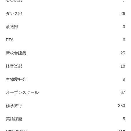
英会話部
7
ダンス部
26
放送部
3
PTA
6
新校舎建築
25
軽音楽部
18
生物愛好会
9
オープンスクール
67
修学旅行
353
英語課題
5