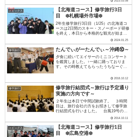
2023.03.08
した。生徒たちは皆元気。ありがたいこ
とに指定時間のちょっと前.....
【北海道コース】修学旅行3日
トピックス
目 ❄️札幌場外市場❄️
2年生修学旅行3日目（1/25）の北海道コ
ースは2日間のスキー・スノーボード研修
を終え，本日から本格的な観光が始まり
ます。午前中はウポポイ民族共生象徴空
2024.01.25
間に行きました🚌11時過ぎに出発して次
に向かったのは札幌場外市場！約1時間30
たんでぃがーたんでぃ～沖縄⑩～
修学旅行
分，バスの.....
夕食に続いてエイサーのミニコンサート
を鑑賞しました。↑一緒に踊っておりま
す。その時教えてもらったうちなーぐち
(沖縄ことば)が「たんでぃがーたんでぃ」
です。意味は「ありがとう」あちこちで
2016.10.12
使いたくなりました。明日はマリンアク
ティビティ。しっかり.....
修学旅行結団式～旅行は予定通り
修学旅行
実施の方向です～
２年生は本日で中間試験終了。 ３時間
目は、旅行会社の方をお招きして修学旅
行結団式を行いました。 台風19号の行
方が心配されますが、現在のところ予定
2014.10.11
通り実施の方向で準備しております。14
日（火）には時間通りに指定の場所へご
【北海道コース】修学旅行1日
トピックス
集合ください。 「高.....
目 ❄️広島空港❄️