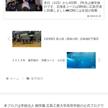
本日（1/23）から4日間，2年生は修学旅
行です。北海道コースは9時前に広島空港
に到着しました🚌10時には全員が搭乗口
に入りました。広島空港の関係者の皆
2024.01.23
様，ご対応ありがとうございました。11
時前に広島空港を出発します✈️初めて飛
行機に乗る生.....
【卓球部】新人戦（団体の部）広島地区予選②
２０１５年 修学旅行 沖縄コース その②
ホーム
修学旅行
本ブログは学校法人 鶴学園 広島工業大学高等学校の公式ブログで