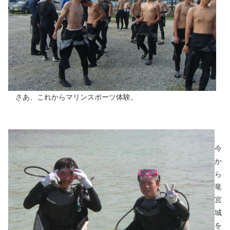
さあ、これからマリンスポーツ体験。
今
か
ら
竜
宮
城
を