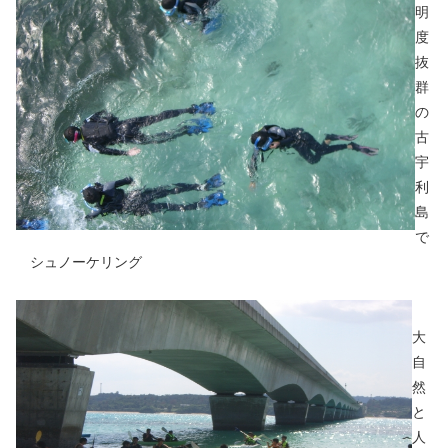
明
度
抜
群
の
古
宇
利
島
で
シュノーケリング
大
自
然
と
人