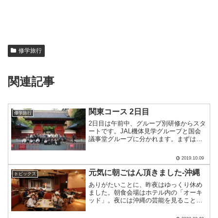
修学旅行
関連記事
関東コース 2日目
修学旅行
2日目は午前中、グループ別研修からスタ
ートです。JAL機体見学グループと国会
議事堂グループに分かれます。まずは
JAL機体見学グループについてご紹介！
ツアー形式で航空機の見学や整備士、客
2019.10.09
室乗務員などの仕事について説明をして
いただきました。その.....
元気に朝ごはん頂きました-沖縄
トピックス
ありがたいことに、昨夜はゆっくり休め
ました。朝食会場はホテル内の「オーキ
ッド」。夜には沖縄の芸能を見ることが
できるホールがあります。朝食はいわゆ
る「バイキング」私、今朝これを頂きま