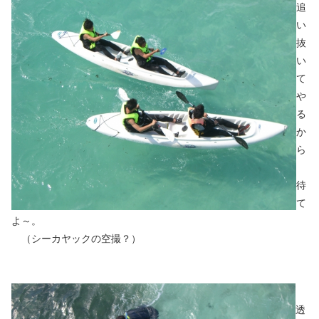
追
い
抜
い
て
や
る
か
ら
待
て
よ～。
（シーカヤックの空撮？）
透