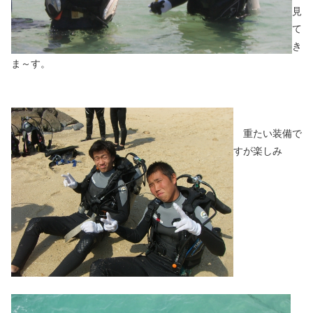
見
て
き
ま～す。
重たい装備で
すが楽しみ