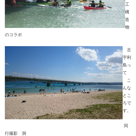
工
構
造
物
のコラボ
古
宇利
島っ
て
こ
んな
とこ
ろで
す。
同
行撮影 洞