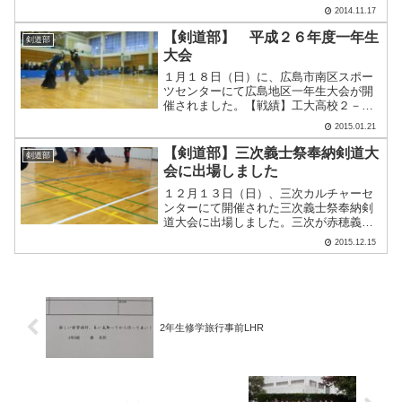
しましたが、今回は本校からは、今田、
2014.11.17
岡田、大月の各選手が出場しました。＜
戦績＞今田選手 ２－０ 庄原格致高校
【剣道部】 平成２６年度一年生
剣道部
選手 〃 ０－１.....
大会
１月１８日（日）に、広島市南区スポー
ツセンターにて広島地区一年生大会が開
催されました。【戦績】工大高校２－１
宮島工業高校工大高校１－２舟入高校結
2015.01.21
果は、目標としていたところには及ば
ず、また、２回戦目の試合の状況には悔
【剣道部】三次義士祭奉納剣道大
剣道部
しさも滲むものでありました.....
会に出場しました
１２月１３日（日）、三次カルチャーセ
ンターにて開催された三次義士祭奉納剣
道大会に出場しました。三次が赤穂義士
ゆかりの地（赤穂藩主浅野長矩の正室が
2015.12.15
三次藩出身）であることを記念した伝統
ある大会で、多くの部員が道場などで何
度も出場してきたようです.....
2年生修学旅行事前LHR