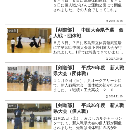
６月４日、５日に県総体団体戦、６月１
２日に個人戦がびんご運動公園にて開催
されました。その大会でもってこれまで
剣道部を引っ張ってきた３年生が引退と
なり、本日付で新体制が発足しました。
2016.06.18
これまでの剣道部を引っ張ってきた大月
君（主将）、大下君（副主.....
【剣道部】 中国大会県予選 個
剣道部
人戦・団体戦
５月６日、７日に広島県立体育館武道場
にて第63回中国大会県予選剣道大会が行
われました。HPでは報告できていません
でしたが、４月１５日に行われた地区予
2017.05.08
選では、２年生の柴崎選手、杉林選手、
３年生の川谷選手の活躍もあり、県大会
【剣道部】 平成26年度 新人戦
剣道部
出場権を得ることがで.....
県大会（団体戦）
１１月９日（日）、呉オークアリーナに
て、新人戦県大会 団体戦の部が行われ
ました。＜戦績＞工大高校 ２－０ 銀
河学院高校工大高校 ２－３ 祇園北高
2014.11.10
校 （代表戦）初戦、銀河学院
高校には、次鋒選手の面二本を皮切り
【剣道部】 平成26年度 新人戦
剣道部
に、副将選手も面を決めて２.....
県大会（個人戦）
11月15日（土）、みよしカルチャーセン
ターにて、新人戦県大会の個人戦が開催
されました。先週は団体戦に５名が出場