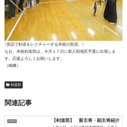
↑英語で剣道をレクチャーする本校の部員。↑
なお、本校剣道部は、今月１７日に新人戦地区予選に出場しま
す。応援よろしくお願いします。
（嶋﨑）
剣道部
関連記事
【剣道部】 新主将・副主将紹介
剣道部