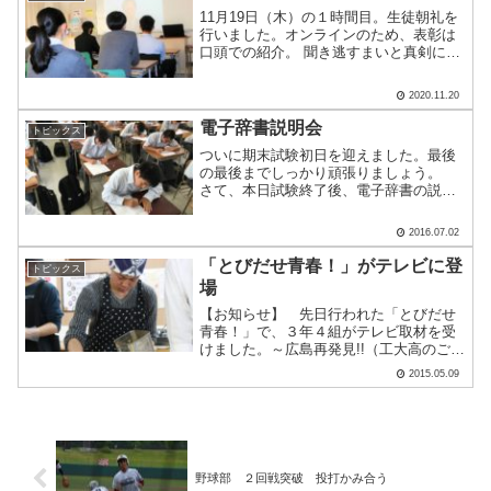
11月19日（木）の１時間目。生徒朝礼を
行いました。オンラインのため、表彰は
口頭での紹介。 聞き逃すまいと真剣に聞
いている姿が印象的でした。クラスメイ
トの名前が発表されると、笑顔で「おめ
2020.11.20
でとう」と声をかける場面も！ 心温まる
瞬間でした。表彰.....
電子辞書説明会
トピックス
ついに期末試験初日を迎えました。最後
の最後までしっかり頑張りましょう。
さて、本日試験終了後、電子辞書の説明
会を行いました。時代の流れか沢山の生
徒が電子辞書を活用しています。 これ
2016.07.02
も電子機器。「実は使っていない有効な
機能」というものが案外あ.....
「とびだせ青春！」がテレビに登
トピックス
場
【お知らせ】 先日行われた「とびだせ
青春！」で、３年４組がテレビ取材を受
けました。～広島再発見!!（工大高のご近
所さん編）～をテーマに、カルビー広島
2015.05.09
工場にてかっぱえびせん・スナックの製
造工程の見学をし、その後、廿日市大橋
を自転車・徒歩で渡り.....
野球部 ２回戦突破 投打かみ合う