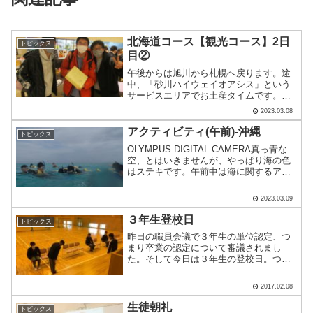
北海道コース【観光コース】2日
トピックス
目②
午後からは旭川から札幌へ戻ります。途
中、「砂川ハイウェイオアシス」という
サービスエリアでお土産タイムです。夕
方ごろ札幌に無事到着。藻岩山へロープ
2023.03.08
ウェイで登り夜景を見ます。藻岩山の夜
景は「新日本三大夜景」の一つです。ど
アクティビティ(午前)-沖縄
トピックス
んな絶景が見れるのでしょ.....
OLYMPUS DIGITAL CAMERA真っ青な
空、とはいきませんが、やっぱり海の色
はステキです。午前中は海に関するアク
ティビティ。OLYMPUS DIGITAL
CAMERAこのグループは、はての浜(砂州
2023.03.09
が伸びたような地形でした)まで.....
３年生登校日
トピックス
昨日の職員会議で３年生の単位認定、つ
まり卒業の認定について審議されまし
た。そして今日は３年生の登校日。つぎ
の登校日は卒業式前日です。３年生の代
表は早速卒業式の練習を行いました。各
2017.02.08
クラス１人ずつが、代表として校長先生
から直接卒業証書を受け取り.....
生徒朝礼
トピックス