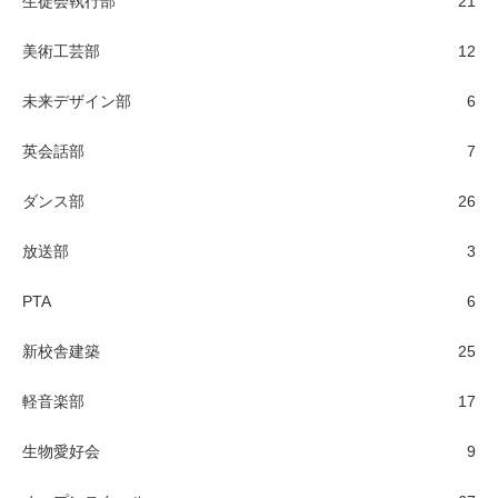
生徒会執行部
21
美術工芸部
12
未来デザイン部
6
英会話部
7
ダンス部
26
放送部
3
PTA
6
新校舎建築
25
軽音楽部
17
生物愛好会
9