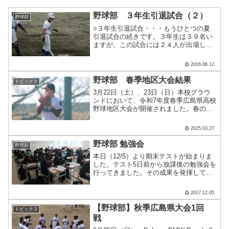
野球部 ３年生引退試合（２）
野球部
○３年生引退試合・・・もうひとつの夏
引退試合の続きです。３年生は３９名い
ますが、この試合には２４人が出場しま
した。 彼らは試合に出る機会が少な
く、陰で支えることが多かったんです
2016.06.12
が、ここまでよく頑張りました。試合に
出る選手も大変ですが野球人.....
野球部 春季地区大会結果
トピックス
3月22日（土）、23日（日）本校グラウ
ンドにおいて、令和7年度春季広島県高校
野球地区大会が開催されました。春の陽
気な日差しを浴びながら、2試合に臨みま
した。★3月22日（土） 工大高校 １０
2025.03.27
－１ 基町高校★3月23日（日） 工大高
校 ７－.....
野球部 勉強会
野球部
本日（12/5）より期末テストが始まりま
した。テスト5日前から放課後の勉強会を
行ってきました。その成果を発揮しても
らいたいですね。こちらは2年生の教室。
右奥のピースサインは大下君。アッパー
2017.12.05
としてチームを盛り上げるムードメーカ
ーです。将来の目.....
【野球部】秋季広島県大会1回
トピックス
戦