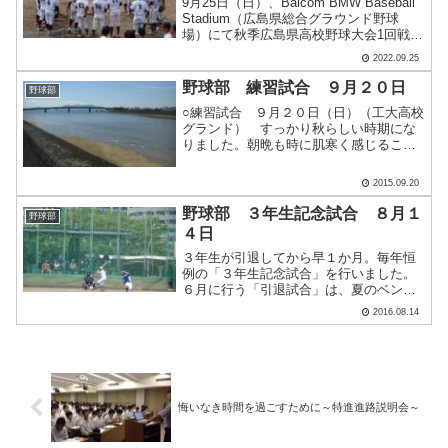
9月25日（日）、Balcom BMW Baseball
Stadium（広島県総合グラウンド野球
場）にて秋季広島県高校野球大会1回戦、
油木高校と対戦しました。試合前のミー
2022.09.25
ティング。声を掛け合って緊張をほぐし
ます。初回、国重（2年）の左前適.....
野球部 練習試合 ９月２０日
野球部
○練習試合 ９月２０日（日）（工大高校
グランド） すっかり秋らしい時期にな
りました。朝晩も時に肌寒く感じること
もありますね。野球部は休日といえば練
習試合をしていますが、今日も海田高校
2015.09.20
と試合を行いました。 試合を運営して
いる生徒のところに行っ.....
野球部 ３年生記念試合 ８月１
野球部
４日
３年生が引退してから早１か月。毎年恒
例の「３年生記念試合」を行いました。
６月に行う「引退試合」は、夏のベンチ
入りも関係するのでやや悲壮感が漂って
2016.08.14
いますが、この試合は和気あいあいの雰
囲気でした。 オフを返上して、２年生
の山本雄大君と三浦達典君.....
悔いなき時間を過ごすために～特進進路説明会～