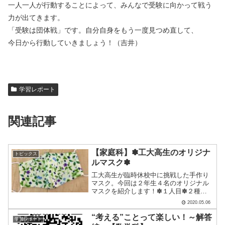
一人一人が行動することによって、みんなで受験に向かって戦う
力が出てきます。
「受験は団体戦」です。自分自身をもう一度見つめ直して、
今日から行動していきましょう！（吉井）
学習レポート
関連記事
【家庭科】✽工大高生のオリジナ
トピックス
ルマスク✽
工大高生が臨時休校中に挑戦した手作り
マスク。今回は２年生４名のオリジナル
マスクを紹介します！✽１人目✽２種類
のマスクをアップしてくれました！どち
2020.05.06
らも可愛い柄ですよね✽その日の気分に
よってマスクを選ぶこともできそうです
“考える”ことって楽しい！～解答
学習レポート
◎✽２人目✽チェック柄の.....