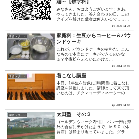
編～【数学科】
みなさん、おはようございます！さあ、
やってきました。答え合わせの日。この
クイズを解けた猛者は何人いるでしょう
か？？？設問はこちら考えることって楽
2020.04.25
しい%ef%bc%81【数学科】/①答え．1分
30秒 500W→1500W，3分→1分 にな
家庭科：生豆からコーヒー＆パウ
学習レポート
って.....
ンドケーキ
これが、パウンドケーキの材料だ。こん
なもので本当にケーキができるのかな
ぁ？小麦粉をふるいにかけま
す。
2014.03.10
ハンドミキサーでよく
混ぜます。とき卵を作ります。とき卵は
着こなし講座
学習レポート
しばしば作りますか？・・・いいえ、
本日、1年生を対象に1時間目に着こなし
「.....
講座を開催しました。講師として来て頂
いたのは、チクマコーディネーターの有
吉直美先生です。1年生の皆さんは、先生
の話をしっかりと聴いていました。TPO
2019.04.18
に合った服装やオンタイム、オフタイム
の服装の違い、制服.....
太田塾 その２
学習レポート
ゴールデンウィーク2日目、バレー部は県
外の合宿に出かけたようで、ＭＳＣ（体
育館）は静まり返っていました。グラウ
ンドではサッカー部が練習試合を行って