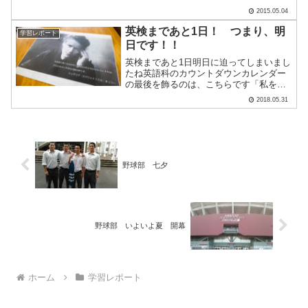
います。「フェスティバル」という練習
2015.05.04
試合のイベントが開催されていて、県外
からも多くの学校の参加.....
英検まであと1日！ つまり、明
学習レポート
日です！！
英検まであと1日明日に迫ってしまいまし
たね英語科のカウントダウンカレンダー
の最後を飾るのは、こちらです「私を取
り巻くものの中に活気あふれるものがあ
2018.05.31
るとすれば、それは永遠に不滅な冒険精
神です」（マリア・スクウォドフスカ・
キュリー）キュリー夫人.....
野球部 七夕
野球部 いよいよ夏 開幕
ホーム
学習レポート