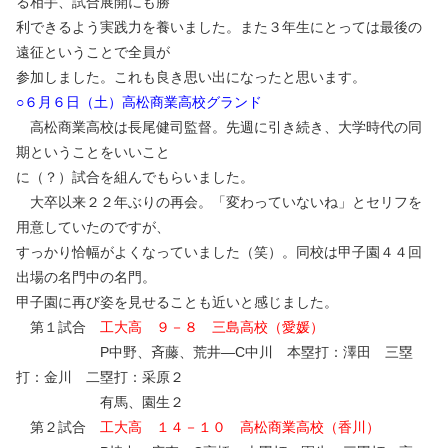
る相手、試合展開にも勝
利できるよう実践力を養いました。また３年生にとっては最後の
遠征ということで全員が
参加しました。これも良き思い出になったと思います。
○６月６日（土）高松商業高校グランド
高松商業高校は長尾健司監督。先週に引き続き、大学時代の同
期ということをいいこと
に（？）試合を組んでもらいました。
大卒以来２２年ぶりの再会。「変わっていないね」とセリフを
用意していたのですが、
すっかり恰幅がよくなっていました（笑）。同校は甲子園４４回
出場の名門中の名門。
甲子園に再び姿を見せることも近いと感じました。
第１試合
工大高 ９－８ 三島高校（愛媛）
P中野、斉藤、荒井―C中川 本塁打：澤田 三塁
打：金川 二塁打：采原２
有馬、園生２
第２試合
工大高 １４－１０ 高松商業高校（香川）