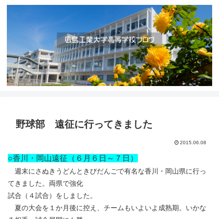
野球部 遠征に行ってきました
2015.06.08
○香川・岡山遠征（６月６日～７日）
週末にさぬきうどんときびだんごで有名な香川・岡山県に行っ
てきました。両県で強化
試合（４試合）をしました。
夏の大会を１か月後に控え、チームもいよいよ成熟期。いかな