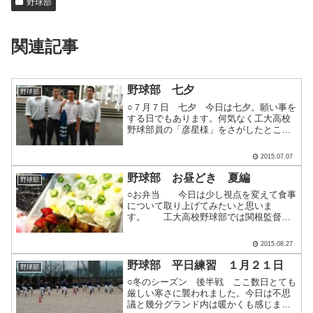
野球部
関連記事
野球部 七夕
野球部
○７月７日 七夕 今日は七夕。願い事を
する日でもあります。何気なく工大高校
野球部員の「彦星様」をさがしたとこ
ろ、いました、いました。７月７日生ま
れ（１９９７年）の荒井息吹君。 １０
2015.07.07
０名の部員がいるということは、４日に
１人は誕生日を迎えている.....
野球部 お昼どき 夏編
野球部
○お弁当 今日は少し視点を変えて食事
について取り上げてみたいと思いま
す。 工大高校野球部では関根監督の
指導の下、食事についても意欲的に取り
組んでいます。栄養士の専門家を招き講
2015.08.27
習会を開いたり、連携をとり日頃から試
合まで常に最高のパフォーマ.....
野球部 平日練習 １月２１日
野球部
○冬のシーズン 後半戦 ここ数日とても
厳しい寒さに襲われました。今日は不思
議と幾分グランド内は暖かくも感じま