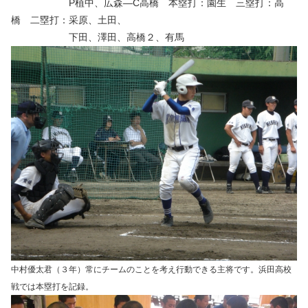
P植中、広森―C高橋 本塁打：園生 三塁打：高
橋 二塁打：采原、土田、
下田、澤田、高橋２、有馬
中村優太君（３年）常にチームのことを考え行動できる主将です。浜田高校
戦では本塁打を記録。