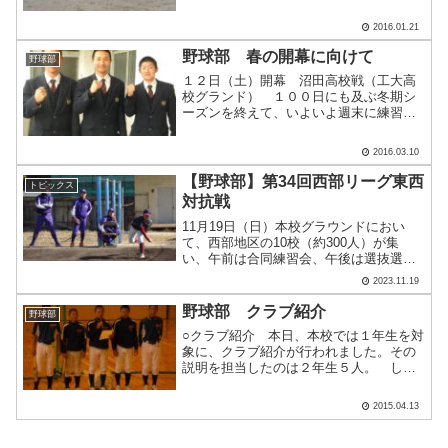
す。 １月も下旬となり、冬（オフ）シ
ーズンもターニングポイントとなりまし
2016.01.21
た。一回りはもちろん、二回りは大き
く、そしてうまくなって春を.....
野球部 春の開幕に向けて
野球部
１２日（土）開幕 沼田高校戦（工大高
校グランド） １００日にも及ぶ冬期シ
ーズンを終えて、いよいよ週末に練習試
合が解禁になります。振り込み、走り込
み、身体作りとしっかりと練習をしてき
2016.03.10
ました。２０日（日）から始まる春季リ
ーグ戦にも存分に力を発揮.....
【野球部】第34回西部リーグ東西
トピックス
対抗戦
11月19日（日）本校グラウンドにおい
て、西部地区の10校（約300人）が集
い、午前は合同練習会、午後は選抜選手
による対抗戦を行いました。 34年続い
2023.11.19
ている行事で、切磋琢磨し技術を向上さ
せています。合同練習会では伯和ビクト
野球部 クラブ紹介
野球部
リーズの選手の方に.....
○クラブ紹介 本日、本校では１年生を対
象に、クラブ紹介が行われました。その
説明を担当したのは２年生５人。 しっ
かり落ち着いたプレゼンをしてくれまし
た。左から下城君、岸田君、金岡君、松
2015.04.13
原君、佐々木君。イケメン・クインテッ
ト。２人１組による雨天.....