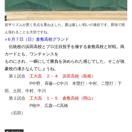
前半リズムが悪く失点を重ねました。夏は厳しい戦いの連続です。窮地で踏
ん張れることも大切ですね。
○６月７日（日）倉敷高校グランド
伝統校の浜田高校とプロ注目投手を擁する倉敷高校と対戦。両
カードとも、ワンチャンスを
ものにされ、一瞬にして勝負を決められた感じでした。そこが強
豪校の凄さなんでしょうね。
第１試合
工大高 ２－４ 浜田高校（島根）
P中野、斉藤―C中川 本塁打：中村、二塁打：下
田、土田、中村、中川
第２試合
工大高 １－５ 倉敷高校（岡山）
P植中、広森―C高橋
（石田）