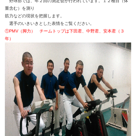
野球部では、年２回の測定会が行われています。１２種目（体
重含む）を測り
筋力などの現状を把握します。
選手のいきいきとした表情をご覧ください。
①PMV（脚力） チームトップは下田君、中野君、安本君（３
年）