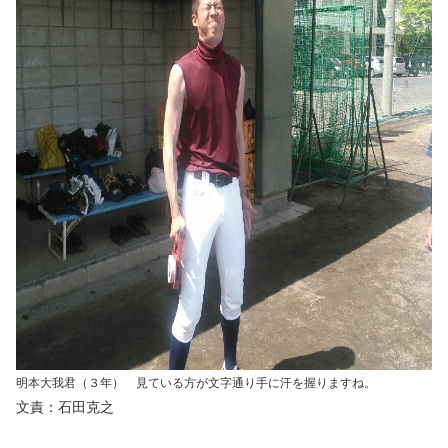
明本大我君（３年） 見ている方が文字通り手に汗を握りますね。
文責：石田克之