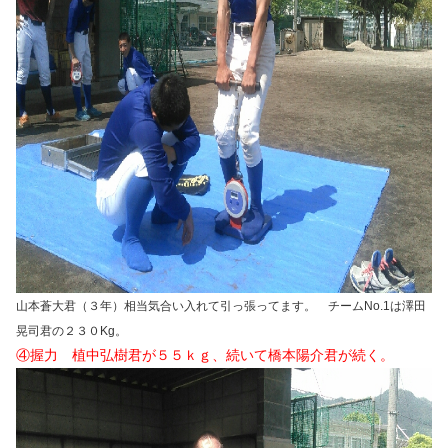
山本蒼大君（３年）相当気合い入れて引っ張ってます。 チームNo.1は澤田
晃司君の２３０Kg。
④握力 植中弘樹君が５５ｋｇ、続いて橋本陽介君が続く。