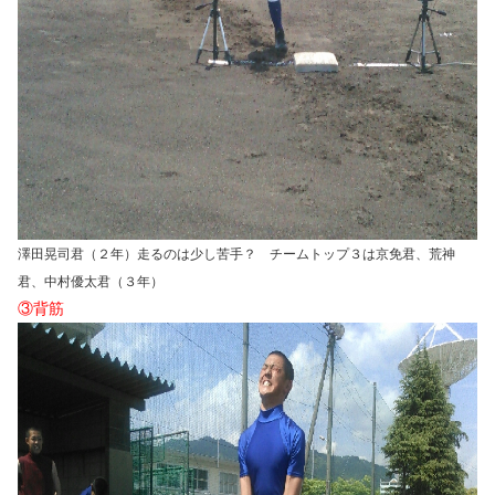
澤田晃司君（２年）走るのは少し苦手？ チームトップ３は京免君、荒神
君、中村優太君（３年）
③背筋