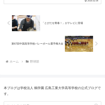
2016.02.04
行いました。 アップ、ティー、ロング
ティー、ウェイトトレーニン.....
「とびだせ青春！」がテレビに登場
第67回中国高等学校バレーボール選手権大会
ホーム
野球部
本ブログは学校法人 鶴学園 広島工業大学高等学校の公式ブログで
す。