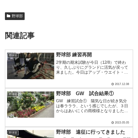
野球部
関連記事
野球部 練習再開
野球部
2学期の期末試験が今日（12/8）で終わ
り、久しぶりにグランドに活気が戻って
来ました。今日はアップ・ウエイト・ロ
ングティー・連続ティーで、動ける身
体・振れる身体に戻すことをテーマに練
2017.12.08
習しました。奥はロングティー、手前は
連続ティーです。1番手.....
野球部 GW 試合結果①
野球部
GW 練習試合① 陽気な日が続き気分
は春ラララ、という感じでしたが、３日
からはあいにくの雨模様となりました。
それでも学校のバラは日ごとに見事な花
を咲かせ始めています。バラ祭りが楽し
2015.05.05
みですね。 ５月のGWは試合を重ね、
チーム力をあげる絶好の期.....
野球部 遠征に行ってきました
野球部