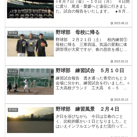
○８月７日（金）～１０日（月） ４日間
に渡り、尾道・愛媛へと遠征に行きまし
た。試合の報告をいたします。 ●８月７
日（金） 尾道高校グランド 工大高
校 ２－５ 西条農業高校 Ｐ大田
2015.08.12
凌、斉藤、井野―Ｃ政岡 ２塁打：園生
２、山本雄 工大高.....
野球部 母校に帰る
野球部
野球部 ２月２１日（土） 校内練習①
母校に帰る 三寒四温。気温の変動に体
調管理が大変ですが、春の息吹を感じる
今日この頃。日差しも春のそれに近くな
ってきたようです。 今日、４年前の卒
2015.02.21
業生（ＯＢ）が本校を訪ねてくれまし
た。こうして成長して顔を出.....
野球部 練習試合 ５月１０日
野球部
練習試合報告 透き通った青空のもと２
会場に分かれ、練習試合を行いました。○
工大高校グランド 工大高 ６－５ 呉
昭和高校 P中野、廣森―C高橋 ２塁
打：土田、松村 ０－２で迎えた７
2015.05.13
回、１死から連続四球と松村の２塁打な
どで一気に 逆転。８回.....
野球部 練習風景 ２月４日
野球部
夕日を浴びながら 今日は立春のごと
く、比較的暖かい１日となりました。と
はいえインフルエンザもまだ流行ってお
り、体調管理が難しい日が続きます。
数名の欠席者がいますが元気よく練習を