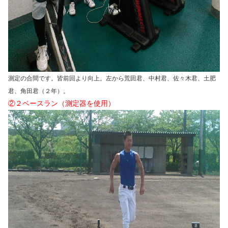
測定の合間です。皆前回より向上。左から荒田君、中村君、佐々木君、土肥
君、角田君（２年）。
②２ベースラン（測定器を使用）