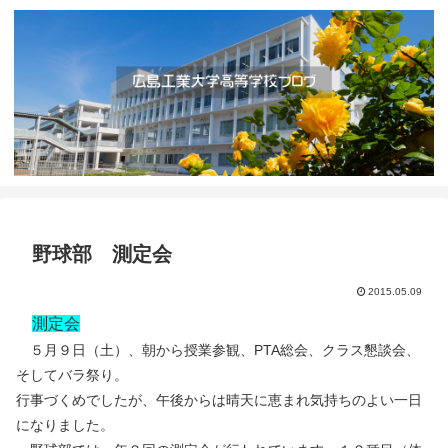
野球部 測定会
2015.05.09
測定会
５月９日（土）、朝から授業参観、PTA総会、クラス懇談会、
そしてバラ祭り。
行事づくめでしたが、午後からは晴天に恵まれ気持ちのよい一日
になりました。