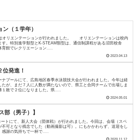
ョン（１学年）
ではオリエンテーションが行われました。 オリエンテーションは校内
す。特別進学類型とK-STEAM類型は、通信制課程がある沼田校舎
館でレクリエーション.....
2023.04.13
２位発進！
ーナプールにて、広島地区春季水泳競技大会が行われました。今年は経
したが、まだ７人に人数が満たないので、県工と合同チームで出場しま
敗で２位になりました。県.....
2024.05.01
ニス部（男子）】
ニスコートにて、新人大会（団体戦）が行われました。今回は、会場（スペ
が不可となり残念でした（動画撮影は可）。にもかかわらず、送迎をし
謝の気持ちで一杯で.....
2020.11.12