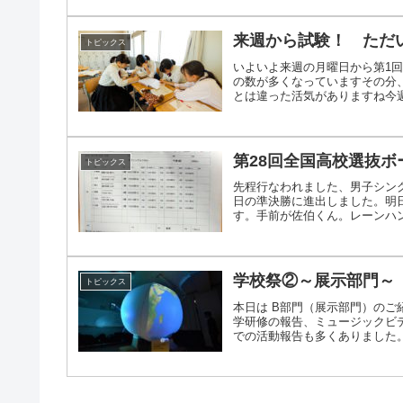
来週から試験！ ただ
トピックス
いよいよ来週の月曜日から第1
の数が多くなっていますその分
とは違った活気がありますね今週は
第28回全国高校選抜ボ
トピックス
先程行なわれました、男子シン
日の準決勝に進出しました。明日
す。手前が佐伯くん。レーンハンデ
学校祭②～展示部門～
トピックス
本日は B部門（展示部門）の
学研修の報告、ミュージックビ
での活動報告も多くありました。投