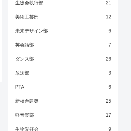
生徒会執行部
21
美術工芸部
12
未来デザイン部
6
英会話部
7
ダンス部
26
放送部
3
PTA
6
新校舎建築
25
軽音楽部
17
生物愛好会
9