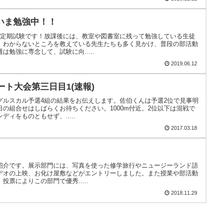
いま勉強中！！
回定期試験です！放課後には、教室や図書室に残って勉強している生徒
、わからないところを教えている先生たちも多く見かけ、普段の部活動
勉強に専念して、試験に向.....
2019.06.12
ート大会第三日目1(速報)
グルスカル予選4組の結果をお伝えします。佐伯くんは予選2位で見事明
の組合せはしばらくお待ちください。1000m付近。2位以下は混戦で
ィをものともせず、.....
2017.03.18
ご紹介です。展示部門には、写真を使った修学旅行やニュージーランド語
デオの上映、お化け屋敷などがエントリーしました。また授業や部活動
票によりこの部門で優秀.....
2018.11.29