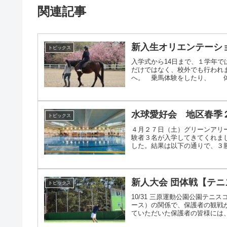
関連記事
新入生オリエンテーシ
トピックス
入学式から14日まで、１学年
だけではなく、校外でも行われま
へ。 乗馬体験をしたり、 体育
水球愛好会 地区春季
トピックス
４月２７日（土）グリーンアリ
験者３名が入学してきてくれま
した。結果は以下の通りで、３勝１
新人大会 団体戦【テ
トピックス
10/31 三原運動公園公園テ
ース）の関係で、保護者の観戦
ていただいた保護者の皆様には、感