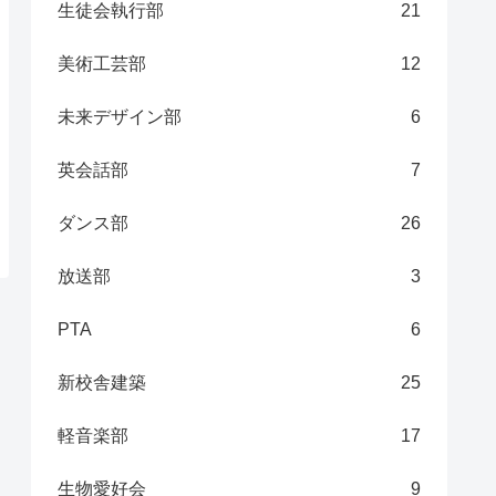
生徒会執行部
21
美術工芸部
12
未来デザイン部
6
英会話部
7
ダンス部
26
放送部
3
PTA
6
新校舎建築
25
軽音楽部
17
生物愛好会
9