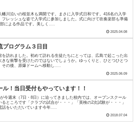
八幡川沿いの桜並木も満開です。まさに入学式日和です。416名の入学
、フレッシュな姿で入学式に参加しました。式に向けて吹奏楽部も準備
による作品です。美しく.....
2025.04.08
流プログラム３日目
館を訪れました。初めて訪れる生徒たちにとっては、広島で起こった出
大きな衝撃を受けたのではないでしょうか。ゆっくりと、ひとつひとつ
の後、原爆ドームへ移動し.....
2025.06.09
ール！当日受付もやっています！！
ルが今週末（7日・8日）に迫ってきました校内では、オープンスクール
いるところです「クラブの試合が・・・」「英検の2次試験が・・・」
をいただいています今年.....
2018.07.04