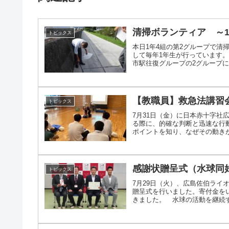
清掃ボランティア ～1
トピックス
本日1年4組の第2グループで
して毎年1年生が行っています
市駅往復グループの2グループに分
【教職員】救急法講習
トピックス
7月31日（金）に日本赤十字
る際に、的確な判断と迅速な行
ポイントを知り、なぜその動きが必
感謝状贈呈式（水球同
トピックス
7月29日（火）、広島佐伯ラ
贈呈式を行いました。寄付金を
きました。 水球の活動を継続する