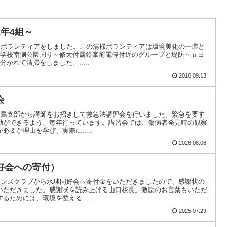
年4組～
清掃ボランティアをしました。この清掃ボランティアは環境美化の一環と
。学校南側公園周り～修大付属鈴峯前電停付近のグループと堤防～五日
かれて清掃をしました。.....
2016.09.13
会
社広島支部から講師をお招きして救急法講習会を行いました。緊急を要す
動ができるよう、毎年行っています。講習会では、傷病者発見時の観察
要か理由を学び、実際に.....
2026.08.06
好会への寄付）
イオンズクラブから水球同好会へ寄付金をいただきましたので、感謝状の
いただきました。感謝状を読み上げる山口校長。激励のお言葉もいただ
ためには、環境を整える.....
2025.07.29