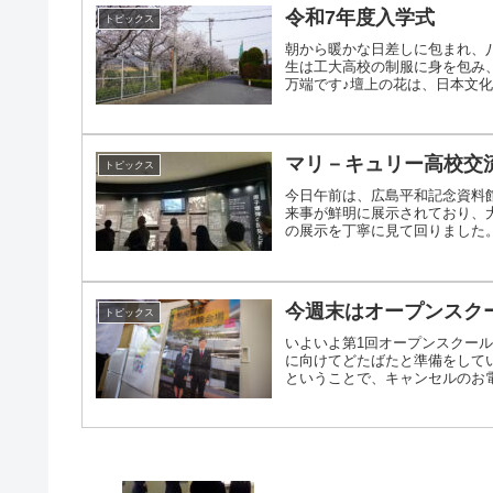
令和7年度入学式
トピックス
朝から暖かな日差しに包まれ、
生は工大高校の制服に身を包み
万端です♪壇上の花は、日本文化部
マリ－キュリー高校交
トピックス
今日午前は、広島平和記念資料
来事が鮮明に展示されており、
の展示を丁寧に見て回りました。そ
今週末はオープンスク
トピックス
いよいよ第1回オープンスクー
に向けてどたばたと準備をして
ということで、キャンセルのお電話