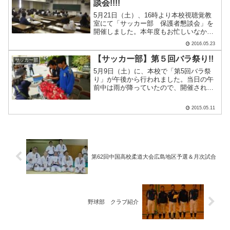
談会!!!!
5月21日（土）、16時より本校視聴覚教
室にて「サッカー部 保護者懇談会」を
開催しました。本年度もお忙しいなか、1
年生から3年生の保護者の方々に参加して
2016.05.23
いただきました!!!昨年度の活動報告等を
経て、保護者同士、部員同士の情報交換
【サッカー部】第５回バラ祭り!!
サッカー部
を行いました.....
5月9日（土）に、本校で「第5回バラ祭
り」が午後から行われました。当日の午
前中は雨が降っていたので、開催される
か心配でしたが、昼過ぎから天候が回復
し、無事開催することができました。今
2015.05.11
年の「バラ祭り」に、広工大高サッカー
部の2年生26名もお手.....
第62回中国高校柔道大会広島地区予選＆月次試合
野球部 クラブ紹介