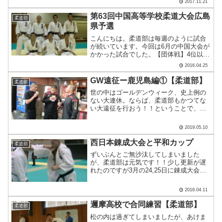
2017.11.21
さい。【男子】 予選4校でリーグ戦 工
大高 ④－0.....
第63回中国高等学校柔道大会広島
柔道部
県予選
こんにちは。柔道部は毎週のように試合
が続いています。今回は6月の中国大会が
かかった試合でした。【団体戦】4位以内
になれば中国大会に駒を進めることがで
2016.04.25
きます。今回は3年生向井太一くんが怪我
のため手術をしてリハビリ中のため参加
GW遠征ー鹿児島編①【柔道部】
柔道部
できず、メンバーの.....
世の中はゴールデンウィーク、史上例の
ない大連休。ならば、柔道部もかつてな
い大遠征を行おう！！ということで、今
年は5泊6日の大遠征に行ってきました。
鹿屋体育大学でまるっと二日間練習し、
2019.05.10
そのあと北九州で行われる錬成大会に二
日間参加しようというも.....
西日本錬成大会と平和カップ
柔道部
ずいぶんとご無沙汰してしまいました
が、柔道部は元気です！！少し更新が遅
れたのですが3月の24,25日に錬成大会が
ありました。高校に入ってから柔道を始
めた生徒も、参加して2日間フルに試合が
2016.04.11
出来ました。新3年生の有家君。今年は結
果を残す年にした.....
邇摩高校で合同練習【柔道部】
柔道部
松の内は過ぎてしまいましたが、あけま