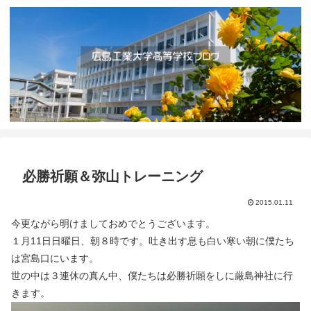
必勝祈願＆弥山トレーニング
2015.01.11
今更ながら明けましておめでとうございます。
１月11日日曜日、朝８時です。吐き出す息も白い寒い朝に僕たち
は宮島口にいます。
世の中は３連休の真ん中、僕たちは必勝祈願をしに厳島神社に行
きます。