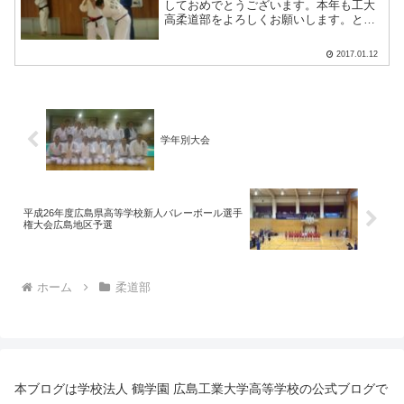
しておめでとうございます。本年も工大
高柔道部をよろしくお願いします。と、
新年のあいさつもそこそこに、柔道部は
１月７日～９日まで島根県立邇摩高校に
2017.01.12
練習に行ってきました。邇摩高校にお邪
魔したのは初めてだったの.....
学年別大会
平成26年度広島県高等学校新人バレーボール選手
権大会広島地区予選
ホーム
柔道部
本ブログは学校法人 鶴学園 広島工業大学高等学校の公式ブログで