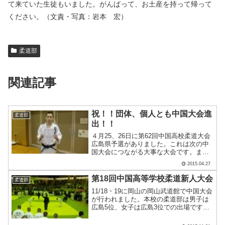
て来ていた生徒もいました。がんばって、お土産を持って帰って
ください。（文責・写真：岩本 宏）
柔道部
関連記事
祝！！団体、個人とも中国大会進
柔道部
出！！
４月25、26日に第62回中国高校柔道大会
広島県予選がありました。これは次の中
国大会につながる大事な大会です。ま
ず、以下はその結果です。-60㎏級 ５
2015.04.27
位 中村優作-66㎏級 ２位 梅木豊-73
㎏級 ５位 黒瀬慎一朗-90㎏級 ５位
第18回中国高等学校柔道新人大会
柔道部
中森俊作.....
11/18・19に岡山の岡山武道館で中国大会
が行われました。本校の柔道部は男子は
広島5位、女子は広島3位での出場です。
館内が暗く、写真が採光が足りなかった
ので、黄色くなっていますがご了承くだ