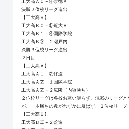
工大高Ａ０－④崇徳Ａ
決勝２位校リーグ進出
【工大高Ｂ】
工大高Ｂ０－⑤近大Ｂ
工大高Ｂ１－④国際学院
工大高Ｂ③－２瀬戸内
決勝３位校リーグ進出
２日目
【工大高Ａ】
工大高Ａ１－②修道
工大高Ａ②－１国際学院
工大高Ａ②－２広陵（内容勝ち）
２位校リーグは各校お互い譲らず、混戦のリーグと
が、一本勝ちの数がわずかに及ばず、２位校リーグ
【工大高Ｂ】
工大高Ｂ③－２盈進