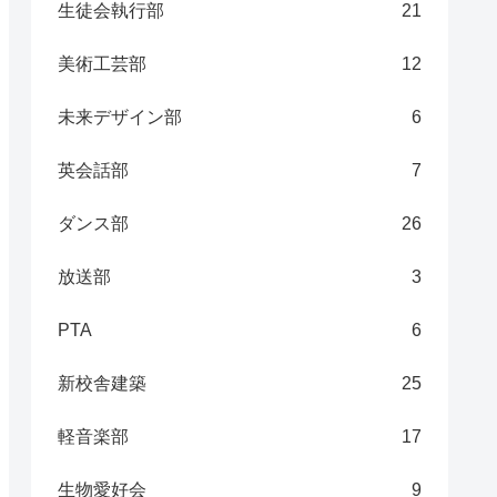
生徒会執行部
21
美術工芸部
12
未来デザイン部
6
英会話部
7
ダンス部
26
放送部
3
PTA
6
新校舎建築
25
軽音楽部
17
生物愛好会
9