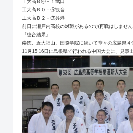
工大高Ｂ④－１武田
工大高Ｂ０－⑤観音
工大高Ｂ２－③呉港
前日に瀬戸内高校の対戦があるので(再戦はしません
『総合結果』
崇徳、近大福山、国際学院に続いて堂々の広島県４
11月15,16日に島根県で行われる中国大会に、見事