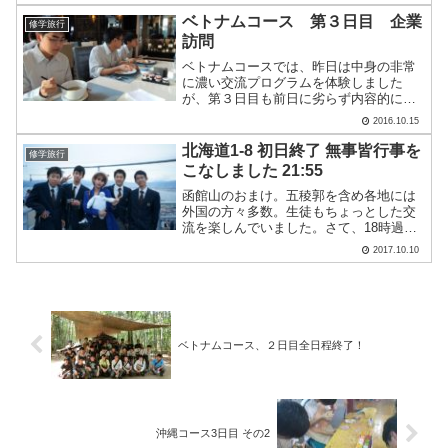
選択するスタイル。今日は、コースごと
（バスの号車ごと）に教室に分かれ、事
ベトナムコース 第３日目 企業
修学旅行
前学習を行いまし.....
訪問
ベトナムコースでは、昨日は中身の非常
に濃い交流プログラムを体験しました
が、第３日目も前日に劣らず内容的にと
ても濃い体験をしたプログラムでした。
2016.10.15
今日の一日を写真とともに振り返ってみ
ましょう。（大竹）３日目の朝食です。
北海道1-8 初日終了 無事皆行事を
修学旅行
ビュッフェ方式ですが、注文.....
こなしました 21:55
函館山のおまけ。五稜郭を含め各地には
外国の方々多数。生徒もちょっとした交
流を楽しんでいました。さて、18時過ぎ
にホテル・ラビスタ函館ベイに到着。19
2017.10.10
時より夕食を頂きました。質量ともに大
満足。21:30から班長会の予定でしたが、
10分前にはほ.....
ベトナムコース、２日目全日程終了！
沖縄コース3日目 その2