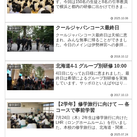
す。今回は150名の生徒と8名の引率教員
で横浜と都内の研修に出かけて行きま
す。今日は出発前の最後の事前指導とし
て結団式を行いました。修学旅行の目的
2025.10.06
は何であるかを再確認し、集団行動の訓
練も行いました。今回の.....
クールジャパンコース最終日
修学旅行
クールジャパンコース最終日は天候に恵
まれ、みんな無事に帰ることができまし
た。今日のメインは伊勢神宮への参拝で
す。外宮→内宮の順番でまわるのが正式
です。われらがクールジャパンコースの
2018.10.12
カメラマンの撮影姿も板についてきまし
た。今ごろはこうして撮っ.....
北海道4-1 グループ別研修 10:00
修学旅行
4日目になってお日様に恵まれました。最
終日は希望によるグループ別研修を実施
しています。サッポロといえばやはりク
ラーク博士。まず私たちはクラーク像の
ある羊ヶ丘展望台へ向かいました。なん
2017.10.13
と観音高校と鉢合わせ。知り合いと記念
撮影です。名前の通りち.....
【2学年】修学旅行に向けて ― 各
修学旅行
コースで事前学習
7月24日（木）2年生は修学旅行に向けた
LHR（ロングホームルーム）を行いまし
た。本校の修学旅行は、北海道・関東・
沖縄・ベトナムの4つのコースから自分で
2025.07.24