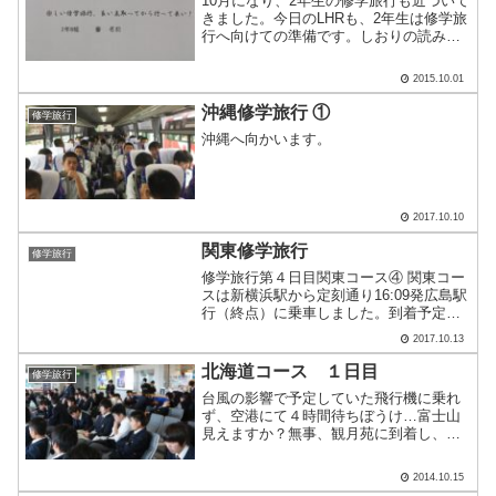
10月になり、2年生の修学旅行も近づいて
きました。今日のLHRも、2年生は修学旅
行へ向けての準備です。しおりの読み合
わせをし、行程を細かくチェックしてい
ます。ガイドブックのようなしおりに、
2015.10.01
修学旅行への熱が高まってきたのか、す
かさずポーズをと.....
沖縄修学旅行 ①
修学旅行
沖縄へ向かいます。
2017.10.10
関東修学旅行
修学旅行
修学旅行第４日目関東コース④ 関東コー
スは新横浜駅から定刻通り16:09発広島駅
行（終点）に乗車しました。到着予定は
19:55、広島駅解散は20:10過ぎ頃です。
2017.10.13
（川島）
北海道コース １日目
修学旅行
台風の影響で予定していた飛行機に乗れ
ず、空港にて４時間待ちぼうけ…富士山
見えますか？無事、観月苑に到着し、念
願の夕食を喰らう。
2014.10.15