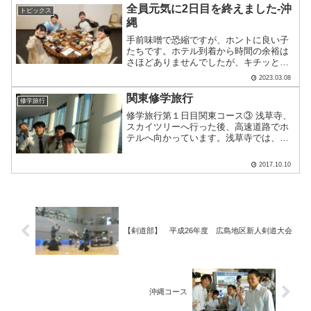
全員元気に2日目を終えました-沖
トピックス
縄
手前味噌で恐縮ですが、ホントに良い子
たちです。ホテル到着から時間の余裕は
さほどありませんでしたが、キチッと夕
食会場へ集まってくれます。また下船
2023.03.08
時、コンテナから荷物を下ろすときも、
さっと手伝ってくれたりします。お陰で
関東修学旅行
修学旅行
私たちも旅行を楽しめていま.....
修学旅行第１日目関東コース③ 浅草寺、
スカイツリーへ行った後、高速道路でホ
テルへ向かっています。浅草寺では、
「拍手をしない」願掛けをしました。神
様はそこにいるので、拍手をして神様を
2017.10.10
招くのは失礼にあたるらしいです。お賽
銭も「遠縁の10円は賽銭.....
【剣道部】 平成26年度 広島地区新人剣道大会
沖縄コース