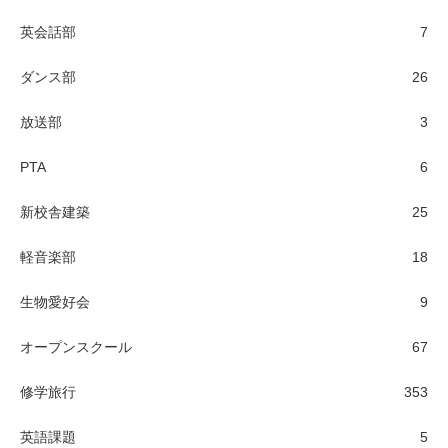
英会話部
7
ダンス部
26
放送部
3
PTA
6
新校舎建築
25
軽音楽部
18
生物愛好会
9
オープンスクール
67
修学旅行
353
英語課題
5