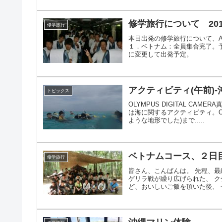
修学旅行について 2014.
修学旅行
本日出発の修学旅行について、A
１．ベトナム：全員集合完了。
に変更して出発予定。 広島空港
アクティビティ(午前)-
トピックス
OLYMPUS DIGITAL C
は海に関するアクティビティ。OLY
ような地形でした)まで.....
ベトナムコース、２日
修学旅行
皆さん、こんばんは。 先程、
ゲリラ戦が繰り広げられた、 
ど、おいしいご飯を頂いた後、 一