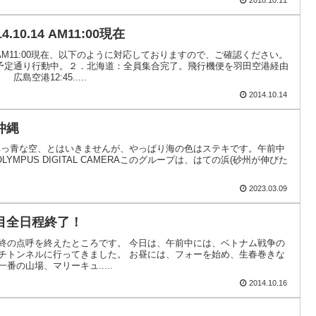
2018.10.11
10.14 AM11:00現在
M11:00現在、以下のように対応しておりますので、ご確認ください。
予定通り行動中。２．北海道：全員集合完了。飛行機便を羽田空港経由
12:45.....
2014.10.14
沖縄
AMERA真っ青な空、とはいきませんが、やっぱり海の色はステキです。午前中
MPUS DIGITAL CAMERAこのグループは、はての浜(砂州が伸びた
2023.03.09
目全日程終了！
最終の点呼を終えたところです。 今日は、午前中には、ベトナム戦争の
クチトンネルに行ってきました。 お昼には、フォーを始め、生春巻きな
番の山場、マリーキュ.....
2014.10.16