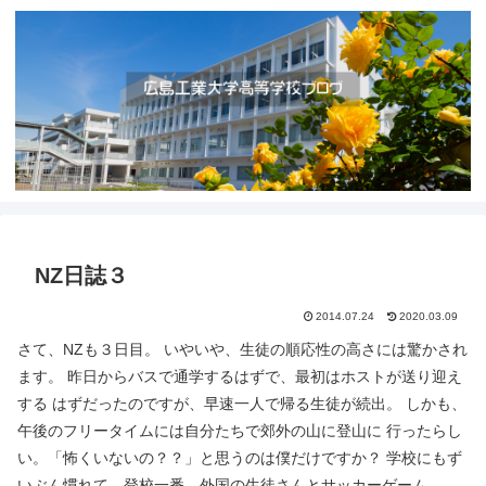
NZ日誌３
2014.07.24
2020.03.09
さて、NZも３日目。 いやいや、生徒の順応性の高さには驚かされ
ます。 昨日からバスで通学するはずで、最初はホストが送り迎え
する はずだったのですが、早速一人で帰る生徒が続出。 しかも、
午後のフリータイムには自分たちで郊外の山に登山に 行ったらし
い。「怖くいないの？？」と思うのは僕だけですか？ 学校にもず
いぶん慣れて、登校一番、外国の生徒さんとサッカーゲーム。