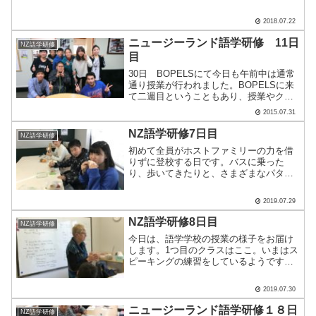
などは後日アップします。いよいよ国外
へ！行ってきます！(八百野)
2018.07.22
ニュージーランド語学研修 11日
NZ語学研修
目
30日 BOPELSにて今日も午前中は通常
通り授業が行われました。BOPELSに来
て二週目ということもあり、授業やクラ
スメートとの様子を見ていると緊張して
2015.07.31
いる様子はほぼ見られなくなっていまし
た。授業では、言いたいことを英語で表
NZ語学研修7日目
NZ語学研修
現したいけど上.....
初めて全員がホストファミリーの力を借
りずに登校する日です。バスに乗った
り、歩いてきたりと、さまざまなパター
ンがありますが、朝、学校で点呼を取る
と… あれ！一人いない！どうやら反対方
2019.07.29
面のバスに乗ってしまったようです。し
かし、この町のバスはルー.....
NZ語学研修8日目
NZ語学研修
今日は、語学学校の授業の様子をお届け
します。1つ目のクラスはここ。いまはス
ピーキングの練習をしているようです。
生徒一人ひとりが、自己紹介から昨日の
出来事まで、幅広い内容を発表しなけれ
2019.07.30
ばなりません。人前で話すのは、大人に
なってからも緊張するも.....
ニュージーランド語学研修１８日
NZ語学研修