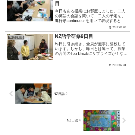
目
今日もある授業にお邪魔しました。二人
の英語の会話を聞いて、二人の予定を、
進行形continuousを用いて表現するとい
うものでした。まず自分で取り組んだあ
2017.08.08
と、ペアで確認します。本校でも、グル
ープ活動を取り入れた授業がいくつか行
NZ語学研修9日目
NZ語学研修
われていますし.....
昨日に引き続き、全員が無事に登校して
います。しかし、昨日とは違って、授業
の合間のTea Breakにサプライズが！なん
と、今日お誕生日を迎える生徒のホスト
マザーがケーキを差し入れてくださいま
2019.07.31
した！彼女のプロフィール（日本からお
送りしたもの）.....
NZ日誌２
NZ日誌４