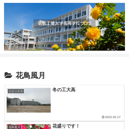
花鳥風月
冬の工大高
トピックス
2022.02.17
花盛りです！
花鳥風月