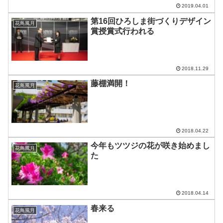
2019.04.01
第16回ひろしま街づくりデザイン
花鳥風月
賞授賞式行われる
2018.11.29
藤棚満開！
花鳥風月
2018.04.22
今年もツツジの花が咲き始めまし
花鳥風月
た
2018.04.14
春来る
花鳥風月