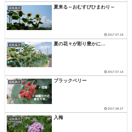
夏来る～おむすびひまわり～
花鳥風月
2017.07.19
夏の花々が彩り豊かに…
花鳥風月
2017.07.14
ブラックベリー
花鳥風月
2017.06.27
入梅
花鳥風月