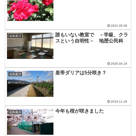
2021.05.06
誰もいない教室で －学級、クラ
花鳥風月
スという自明性－ 地歴公民科
2020.04.16
皇帝ダリアは5分咲き？
花鳥風月
2019.11.26
今年も桜が咲きました
花鳥風月