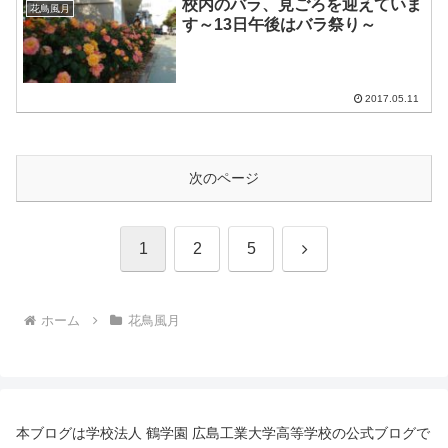
校内のバラ、見ごろを迎えていま
花鳥風月
す～13日午後はバラ祭り～
2017.05.11
次のページ
次
1
2
5
へ
ホーム
花鳥風月
本ブログは学校法人 鶴学園 広島工業大学高等学校の公式ブログで