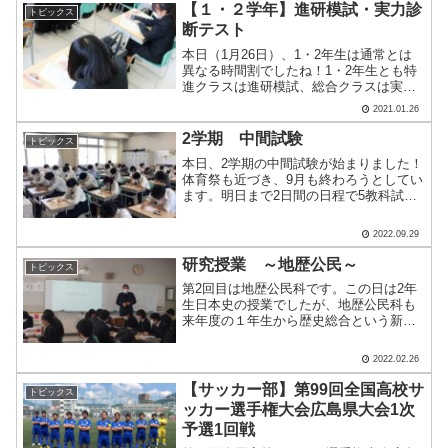
【１・２学年】進研模試・実力診
トピックス
断テスト
本日（1月26日）、1・2年生は通常とは
異なる時間割でしたね！1・2年生とも特
進クラスは進研模試、総合クラスは実力
診断テストを受けました。2年生の特進ク
2021.01.26
ラスは昨日も進研模試！本日は理科、社
会、英語です。 理科と社会は科目を自分
2学期 中間試験
トピックス
で選んで受験し.....
本日、2学期の中間試験が始まりました！
体育祭も近づき、9月も終わろうとしてい
ます。明日まで2日間の日程で5教科試験
が行われます。今日は、数学・理科・国
語の3教科でした。試験週間中、学校に残
2022.09.29
ってわからないところを先生に聞く姿
や、友人同士で教え.....
研究授業 ～地歴公民～
トピックス
第2回目は地歴公民科です。この日は2年
生日本史の授業でしたが、地歴公民科も
来年度の１年生から歴史総合という新し
い科目が始まります。これまで以上に資
料を読み取ったり、様々な見方・考え方
2022.02.26
をしたり、議論したりする力が求められ
ます。今日の授業でも南.....
【サッカー部】第99回全国高校サ
トピックス
ッカー選手権大会広島県大会1次
予選1回戦