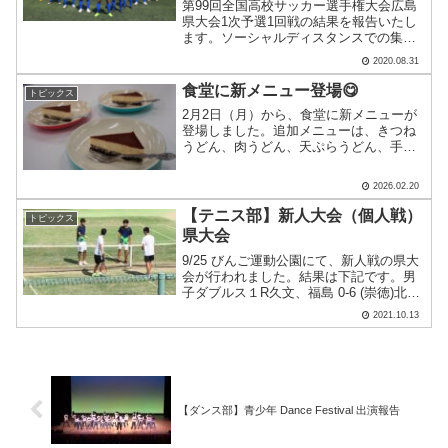
第99回全国高校サッカー選手権大会広島
県大会1次予選1回戦の結果を報告いたし
ます。ソーシャルディスタンスでの集合
写真です。スタッフ、ベンチメンバーも
2020.08.31
チームマスクを着用していま
す。 本校 vs 舟入前
食堂に新メニュー登場😋
トピックス
半 ５ － ０後半 ４.....
2月2日（月）から、食堂に新メニューが
登場しました。追加メニューは、きつね
うどん、肉うどん、天ぷらうどん、手作
りわかめむすび、週替わりデザートで
す。うどん3種類に関しては、工大うどん
2026.02.20
（きつね、肉、ちくわ天がトッピング）
がありましたが、それぞ.....
【テニス部】新人大会（個人戦）
トピックス
県大会
9/25 びんご運動公園にて、新人戦の県大
会が行われました。結果は下記です。男
子ダブルス１R久文、福島 0-6 (崇徳)北
原、吉村 6-2 (なぎさ)２R北原、吉村 2-6
2021.10.13
(誠之館) ※県ベスト１６男子シングル
ス１R北原 4-6 (なぎ.....
【ダンス部】青少年 Dance Festival 出演報告