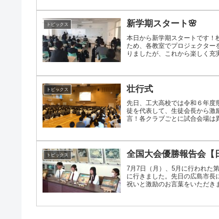
新学期スタート🌸
トピックス
本日から新学期スタートです！
ため、各教室でプロジェクター
りましたが、これから楽しく充実し
壮行式
トピックス
先日、工大高校では令和６年度
徒を代表して、生徒会長から激
言！各クラブごとに試合会場は異な
全国大会優勝報告会【
トピックス
7月7日（月）、5月に行われた
に行きました。先日の広島市長
祝いと激励のお言葉をいただきまし