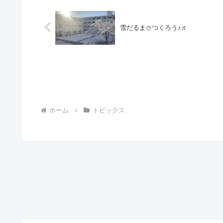
雪だるま⛄つくろう♪♬
ホーム
トピックス