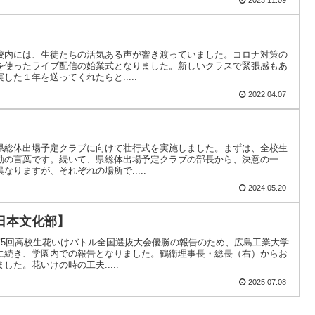
2023.11.09
校内には、生徒たちの活気ある声が響き渡っていました。コロナ対策の
を使ったライブ配信の始業式となりました。新しいクラスで緊張感もあ
た１年を送ってくれたらと.....
2022.04.07
県総体出場予定クラブに向けて壮行式を実施しました。まずは、全校生
励の言葉です。続いて、県総体出場予定クラブの部長から、決意の一
りますが、それぞれの場所で.....
2024.05.20
日本文化部】
第5回高校生花いけバトル全国選抜大会優勝の報告のため、広島工業大学
に続き、学園内での報告となりました。鶴衛理事長・総長（右）からお
た。花いけの時の工夫.....
2025.07.08