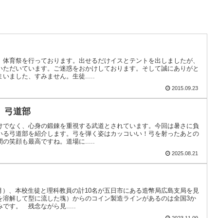
、体育祭を行っております。出せるだけイスとテントを出しましたが、
いただいています。ご迷惑をおかけしております。そして誠にありがと
ました、すみません。生徒.....
2015.09.23
 弓道部
けでなく、心身の鍛錬を重視する武道とされています。今回は暑さに負
いる弓道部を紹介します。弓を弾く姿はカッコいい！弓を射ったあとの
笑顔も最高ですね。道場に.....
2025.08.21
（月）、本校生徒と理科教員の計10名が五日市にある造幣局広島支局を見
を溶解して型に流した塊）からのコイン製造ラインがあるのは全国3か
す。 残念ながら見.....