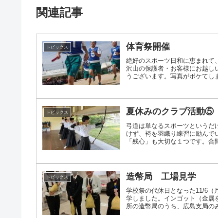
関連記事
体育祭開催
トピックス
絶好のスポーツ日和に恵まれて
沢山の保護者・お客様にお越し
うございます。写真がボケてしまい
夏休みのクラブ活動⑤
トピックス
弓道は単なるスポーツというだ
けず、袴を羽織り練習に励んで
「残心」も大切な１つです。合間の
造幣局 工場見学
トピックス
学校祭の代休日となった11/6
学しました。インゴット（金属
所の造幣局のうち、広島支局のみで