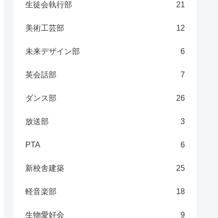
生徒会執行部
21
美術工芸部
12
未来デザイン部
6
英会話部
7
ダンス部
26
放送部
3
PTA
6
新校舎建築
25
軽音楽部
18
生物愛好会
9