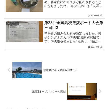
め、各家庭に布マスクが配布されること
になりましたね。 布マスクには「洗濯す
ることで繰り返し利用できる」というメ
リットがありますが、 「長く使
2020.04.30
うためにはどのように洗濯したらいい
の？」…と悩んでいません.....
第28回全国高校選抜ボート大会第
トピックス
三日目2
準決勝の組み合わせが決定しました。男
子シングルスカル準決勝1組9:20発艇で
す。準決勝各種目とも4組あり、1位が決
勝、2位が順位決定1組、3位が順位決定2
2017.03.18
組、4位が順位決定3組に進みます。最終
目標の8位入賞のためには、2位以内に入
らなければ.....
水球愛好会（夏休み報告①）
第2回オープンスクール開催