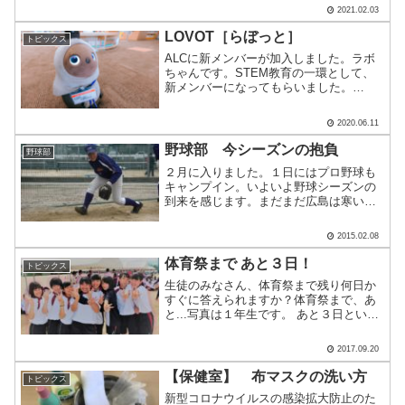
気を付けなければならない点が多かった
2021.02.03
と思います。受験生一人一人が自分の実
力を発揮できていれば幸い.....
LOVOT［らぼっと］
トピックス
ALCに新メンバーが加入しました。ラボ
ちゃんです。STEM教育の一環として、
新メンバーになってもらいました。
STEM教育とは、S：ScienceT：
TechnologyE：EngineeringM：
2020.06.11
Mathematicsそれぞれの頭文字を取.....
野球部 今シーズンの抱負
野球部
２月に入りました。１日にはプロ野球も
キャンプイン。いよいよ野球シーズンの
到来を感じます。まだまだ広島は寒いで
すが・・・。 高校野球も３月８日
（日）が試合の解禁日となります。まさ
2015.02.08
にあと１か月ですね。 野球部も同日に
グループの再編成を行いました.....
体育祭まで あと３日！
トピックス
生徒のみなさん、体育祭まで残り何日か
すぐに答えられますか？体育祭まで、あ
と...写真は１年生です。 あと３日という
ことで、３のポーズをしてくれました！
１年生にとっては、初めての体育祭です
2017.09.20
ね✽みんなで楽しみましょう！！１学年
対象の種目は.......
【保健室】 布マスクの洗い方
トピックス
新型コロナウイルスの感染拡大防止のた