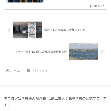
左から、森田、山口明、朝倉、石田、根
石、出原です。①入試広報部とは・・・
2020.04.27
分かりやすくいうと、工大高校の素晴ら
しさを中学校の生徒、保護.....
私学フェスタ2022に参加しました！
【ボート部】第74回広島県高等学校新人戦
ホーム
トピックス
本ブログは学校法人 鶴学園 広島工業大学高等学校の公式ブログで
す。