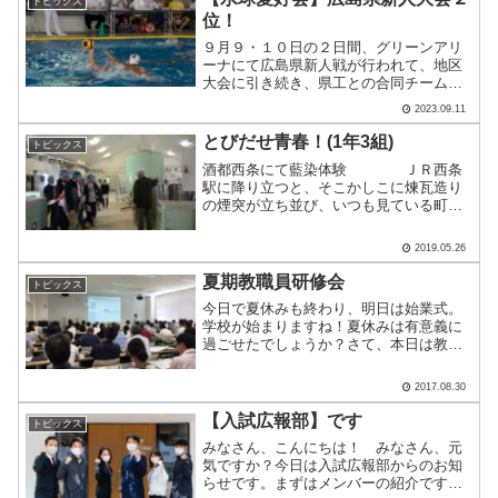
トピックス
位！
９月９・１０日の２日間、グリーンアリ
ーナにて広島県新人戦が行われて、地区
大会に引き続き、県工との合同チームで
出場しました。水球は７人で行うスポー
2023.09.11
ツなのですが、県工５名、本校３名、合
計８名でエントリーしています。全員が
とびだせ青春！(1年3組)
トピックス
高校から水球を始めた選手.....
酒都西条にて藍染体験 ＪＲ西条
駅に降り立つと、そこかしこに煉瓦造り
の煙突が立ち並び、いつも見ている町と
はちょっと違う雰囲気を感じました。訪
問したのは酒蔵通りの東端に位置する
2019.05.26
「賀茂泉」さん。広島県を代表する酒蔵
の1つです。酒蔵見学をして.....
夏期教職員研修会
トピックス
今日で夏休みも終わり、明日は始業式。
学校が始まりますね！夏休みは有意義に
過ごせたでしょうか？さて、本日は教職
員の研修会が行われました。ＡＬＣ（ア
カデミックラーニングコモンズ）の機器
2017.08.30
について教えていただきました。研修会
場として、実際にＡＬＣ内.....
【入試広報部】です
トピックス
みなさん、こんにちは！ みなさん、元
気ですか？今日は入試広報部からのお知
らせです。まずはメンバーの紹介です。