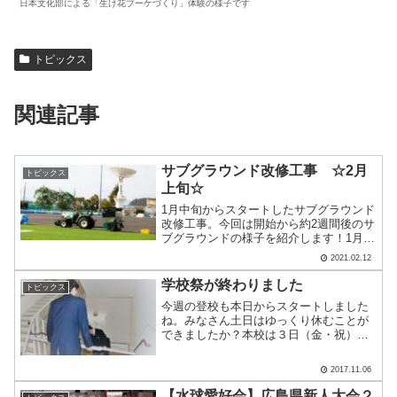
日本文化部による「生け花ブーケづくり」体験の様子です
トピックス
関連記事
サブグラウンド改修工事 ☆2月
トピックス
上旬☆
1月中旬からスタートしたサブグラウンド
改修工事。今回は開始から約2週間後のサ
ブグラウンドの様子を紹介します！1月末
にはロングパイル人工芝の撤去が終了✽2
2021.02.12
月からはロングパイル人工芝の新設で
す！ロゴマークを入れる作業も同時進行
学校祭が終わりました
トピックス
✽だんだんと緑色に.....
今週の登校も本日からスタートしました
ね。みなさん土日はゆっくり休むことが
できましたか？本校は３日（金・祝）に
学校祭を開催いたしました。そのため、
１時間目は...復旧作業✽ 自分たちの教室
2017.11.06
を元の状態に戻します。みなさん学校祭
が楽しかったようで.....
【水球愛好会】広島県新人大会２