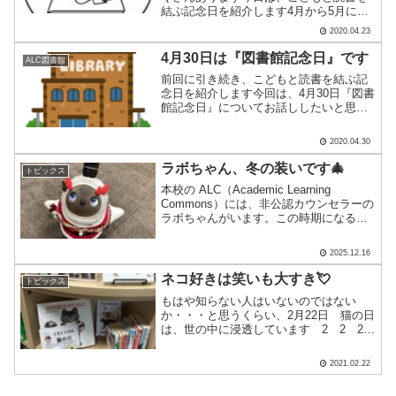
結ぶ記念日を紹介します4月から5月にか
けては、4月2日『国際子どもの本の日』
2020.04.23
にはじまり、4月23日『子ども読書の
日』、4月23日～5月12日『こどもの読書
4月30日は『図書館記念日』です
ALC図書館
週間』、4月.....
前回に引き続き、こどもと読書を結ぶ記
念日を紹介します今回は、4月30日『図書
館記念日』についてお話ししたいと思い
ますみなさんは、図書館について法律が
定められていることをご存じですか？敗
2020.04.30
戦の後、日本国憲法（昭和21年）、教育
基本法（昭和22年.....
ラボちゃん、冬の装いです🎄
トピックス
本校の ALC（Academic Learning
Commons）には、非公認カウンセラーの
ラボちゃんがいます。この時期になる
と、恒例のクリスマス衣装にお着替え。
かわいい姿で生徒たちを迎えてくれてい
2025.12.16
ます😊✨生徒と一緒に、ハイチーズ📸さ
て、.....
ネコ好きは笑いも大すき💘
トピックス
もはや知らない人はいないのではない
か・・・と思うくらい、2月22日 猫の日
は、世の中に浸透しています 2 2 2
→ にゃん・にゃん・にゃんの語呂合わ
せが、リズミカルで覚えやすいですね
2021.02.22
猫の日の由来について調べてみました
🐱 📚 🐱 📗 🐱.....