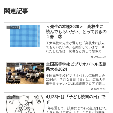
関連記事
＜先生の本棚2020＞ 高校生に
トピックス
読んでもらいたい、とっておきの
１冊 ②
工大高校の先生が選んだ「高校生に読ん
でもらいたい本」を紹介しています 🍀
わたしたちは 読書をとおして想像力を
きたえ知らず知らずのうちに自分を育て
2020.07.25
ているのです📚 📖 📙 📖 📚 📖
📗今回はノンフィクションから３
全国高等学校ビブリオバトル広島
トピックス
冊・・・キーワードは、「進む」.....
県大会2024
全国高等学校ビブリオバトル広島県大会
2024が、７月２８日（日）に、広島大学
東千田キャンパス地域連携フロアで開催
されました。参加校11校、発表者13名、
2024.07.31
高校生サポーター34名観覧の方々をあわ
せ、総勢90名が参加した大会となりまし
4月23日は『子ども読書の日』で
ALC図書館
た。📚 📕 .....
す
1年を通して、読書にまつわる記念日がた
くさんあります今日は、こどもと読書を